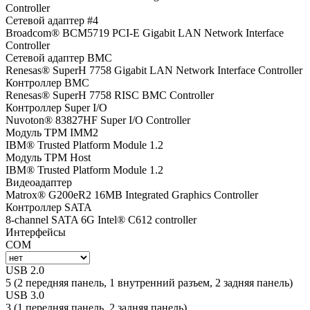
Controller
Сетевой адаптер #4
Broadcom® BCM5719 PCI-E Gigabit LAN Network Interface
Controller
Сетевой адаптер BMC
Renesas® SuperH 7758 Gigabit LAN Network Interface Controller
Контроллер BMC
Renesas® SuperH 7758 RISC BMC Controller
Контроллер Super I/O
Nuvoton® 83827HF Super I/O Controller
Модуль TPM IMM2
IBM® Trusted Platform Module 1.2
Модуль TPM Host
IBM® Trusted Platform Module 1.2
Видеоадаптер
Matrox® G200eR2 16MB Integrated Graphics Controller
Контроллер SATA
8-channel SATA 6G Intel® C612 controller
Интерфейсы
COM
USB 2.0
5 (2 передняя панель, 1 внутренний разъем, 2 задняя панель)
USB 3.0
3 (1 передняя панель, 2 задняя панель)