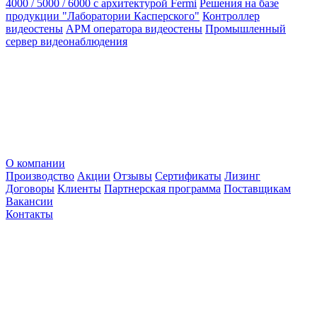
4000 / 5000 / 6000 с архитектурой Fermi
Решения на базе
продукции "Лаборатории Касперского"
Контроллер
видеостены
АРМ оператора видеостены
Промышленный
сервер видеонаблюдения
О компании
Производство
Акции
Отзывы
Сертификаты
Лизинг
Договоры
Клиенты
Партнерская программа
Поставщикам
Вакансии
Контакты