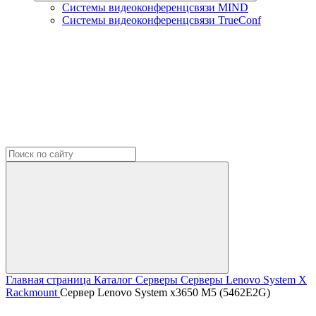
Системы видеоконференцсвязи MIND
Системы видеоконференцсвязи TrueConf
Главная страница
Каталог
Серверы
Серверы Lenovo
System X
Rackmount
Сервер Lenovo System x3650 M5 (5462E2G)