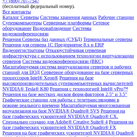
+7 (800) 707-7547
(бесплатный федеральный номер).
Все контакты
Каталог
Серверы
Системы хранения данных
Рабочие станции
Суперкомпьютеры
Серверные платформы
Сетевое
оборудование
Видеонаблюдение
Системы
видеоконференцсвязи
Решения
Серверы баз данных (СУБД)
Терминальные серверы
Решения для сервера 1С Предприятие 8.x и ERP
Видеорегистраторы
Отказоустойчивая серверная
инфраструктура с использованием технологии виртуализации
серверов
Системы видеоконференцсвязи (ВКС)
Масштабируемая система виртуализации серверов и рабочих
станций для ЦОД
Серверное оборудование на базе серверных
процессоров Intel® Xeon®
Решения на базе
высокопроизводительных суперкомпьютерных вычислителей
NVIDIA® Tesla® K80
Решения с технологией Intel® vPro™
Решения на базе жестких дисков форм-факторов 2.5" и 3.5"
Графические станции для работы с телетрансляциями в
режиме реального времени
Масштабируемая многоэкранная
визуализация на базе NVIDIA® Quadro® SVS
Решения на
базе графических ускорителей NVIDIA® Quadro® CX.
Специально создано для Adobe® Creative Suite® 4
Решения на
базе графических ускорителей NVIDIA® Quadro® FX
Решения на базе графических ускорителей NVIDIA® Quadro®