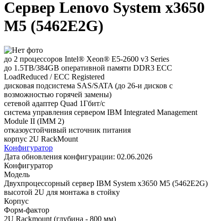
Сервер Lenovo System x3650
M5 (5462E2G)
до 2 процессоров Intel® Xeon® E5-2600 v3 Series
до 1.5TB/384GB оперативной памяти DDR3 ECC
LoadReduced / ECC Registered
дисковая подсистема SAS/SATA (до 26-и дисков с
возможностью горячей замены)
сетевой адаптер Quad 1Гбит/с
система управления сервером IBM Integrated Management
Module II (IMM 2)
отказоустойчивый источник питания
корпус 2U RackMount
Конфигуратор
Дата обновления конфигурации:
02.06.2026
Конфигуратор
Модель
Двухпроцессорный сервер IBM System x3650 M5 (5462E2G)
высотой 2U для монтажа в стойку
Корпус
Форм-фактор
2U Rackmount (глубина - 800 мм)