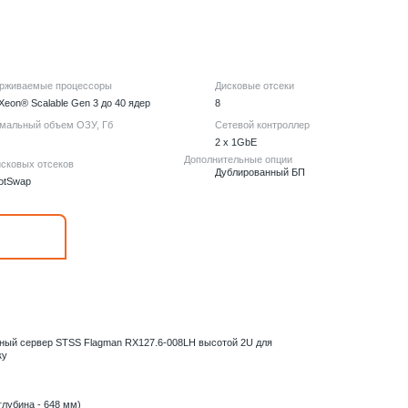
рживаемые процессоры
Дисковые отсеки
 Xeon® Scalable Gen 3 до 40 ядер
8
мальный объем ОЗУ, Гб
Сетевой контроллер
2 x 1GbE
Дополнительные опции
исковых отсеков
Дублированный БП
otSwap
ный сервер STSS Flagman RX127.6-008LH высотой 2U для
ку
глубина - 648 мм)