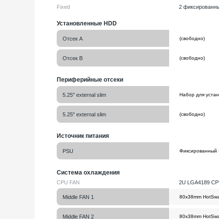
Fixed
2 фиксированны
Установленные HDD
Отсек A
Отсек B
Периферийные отсеки
5.25" external slim
5.25" external slim
Источник питания
PSU
Система охлаждения
CPU FAN
2U LGA4189 CPU
Middle FAN 1
Middle FAN 2