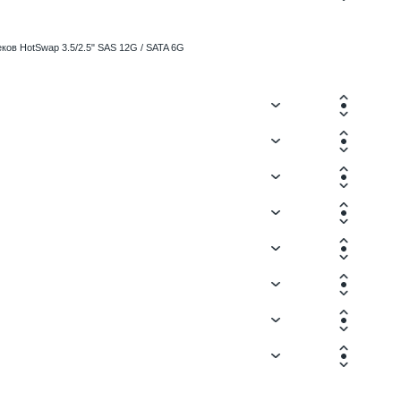
ков HotSwap 3.5/2.5" SAS 12G / SATA 6G