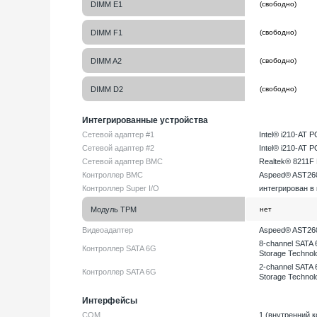
DIMM E1
DIMM F1
DIMM A2
DIMM D2
Интегрированные устройства
Сетевой адаптер #1
Intel® i210-AT P
Сетевой адаптер #2
Intel® i210-AT P
Сетевой адаптер BMC
Realtek® 8211F P
Контроллер BMC
Aspeed® AST260
Контроллер Super I/O
интегрирован в
Модуль TPM
Видеоадаптер
Aspeed® AST2600
8-channel SATA 6
Контроллер SATA 6G
Storage Technol
2-channel SATA 6
Контроллер SATA 6G
Storage Technol
Интерфейсы
COM
1 (внутренний к