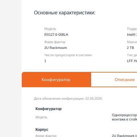
Основные характеристики:
Модель
Подде
RX127.6-008LH
Intel®
Форм-фактор
Макси
2U Rackmount
2 TB
Число процессоров в системе
Тип д
1
LFF H
Конфигуратор
Описание
Дата обновления конфигурации:
02.06.2026
Конфигуратор
Однопроцессор
Модель
монтажа в стой
Корпус
Форм-фактор
2U Rackmount (