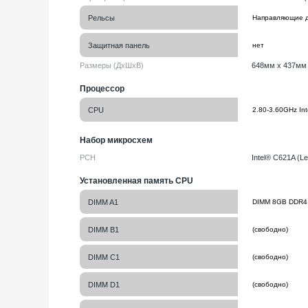
Рельсы
Защитная панель
Размеры (ДхШхВ)
648мм х 437мм
Процессор
CPU
Набор микросхем
PCH
Intel® C621A (Le
Установленная память CPU
DIMM A1
DIMM B1
DIMM C1
DIMM D1