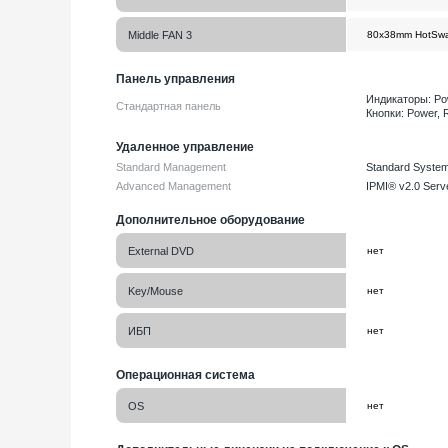
Middle FAN 3
Панель управления
Индикаторы: Powe
Стандартная панель
Кнопки: Power, 
Удаленное управление
Standard Management
Standard Syste
Advanced Management
IPMI® v2.0 Serv
Дополнительное оборудование
External DVD
Key/Mouse
ИБП
Операционная система
OS