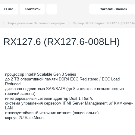
О нас
Контакты
Заказать звонок
1-процессорные Rackmount серверы
Сервер STSS Flagman RX127.6 (RX127.6-
 RX127.6 (RX127.6-008LH)
процессор Intel® Scalable Gen 3 Series
до 2 TB оперативной памяти DDR4 ECC Registered / ECC Load
Reduced
дисковая подсистема SAS/SATA (до 8-и дисков с возможностью
горячей замены)
интегрированный сетевой адаптер Dual 1 Гбит/с
система управления сервером IPMI Server Management w/ KVM-over-
LAN
отказоустойчивый источник питания (опционально)
корпус 2U RackMount