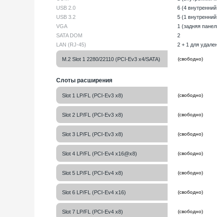
USB 2.0
6 (4 внутренний
USB 3.2
5 (1 внутренний
VGA
1 (задняя панел
SATA DOM
2
LAN (RJ-45)
2 + 1 для удал
M.2 Slot 1 2280/22110 (PCI-Ev3 x4/SATA)
Слоты расширения
Slot 1 LP/FL (PCI-Ev3 x8)
Slot 2 LP/FL (PCI-Ev3 x8)
Slot 3 LP/FL (PCI-Ev3 x8)
Slot 4 LP/FL (PCI-Ev4 x16@x8)
Slot 5 LP/FL (PCI-Ev4 x8)
Slot 6 LP/FL (PCI-Ev4 x16)
Slot 7 LP/FL (PCI-Ev4 x8)