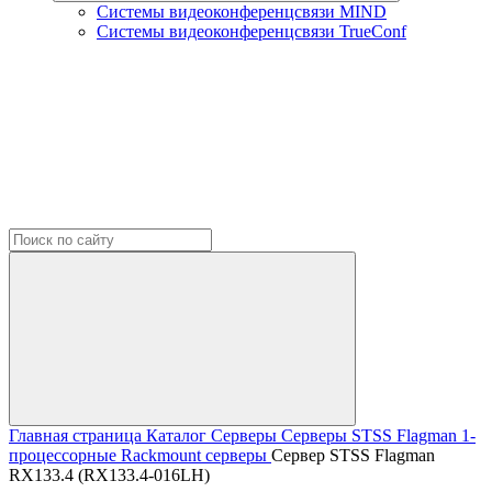
Системы видеоконференцсвязи MIND
Системы видеоконференцсвязи TrueConf
Главная страница
Каталог
Серверы
Серверы STSS Flagman
1-
процессорные Rackmount серверы
Сервер STSS Flagman
RX133.4 (RX133.4-016LH)