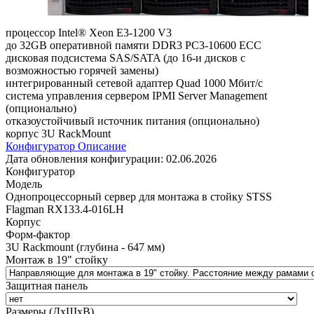
процессор Intel® Xeon E3-1200 V3
до 32GB оперативной памяти DDR3 PC3-10600 ECC
дисковая подсистема SAS/SATA (до 16-и дисков с
возможностью горячей замены)
интегрированный сетевой адаптер Quad 1000 Мбит/с
система управления сервером IPMI Server Management
(опционально)
отказоустойчивый источник питания (опционально)
корпус 3U RackMount
Конфигуратор
Описание
Дата обновления конфигурации:
02.06.2026
Конфигуратор
Модель
Однопроцессорный сервер для монтажа в стойку STSS
Flagman RX133.4-016LH
Корпус
Форм-фактор
3U Rackmount (глубина - 647 мм)
Монтаж в 19" стойку
Защитная панель
Размеры (ДхШхВ)