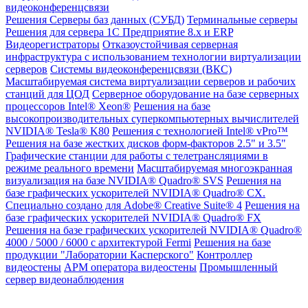
видеоконференцсвязи
Решения
Серверы баз данных (СУБД)
Терминальные серверы
Решения для сервера 1С Предприятие 8.x и ERP
Видеорегистраторы
Отказоустойчивая серверная
инфраструктура с использованием технологии виртуализации
серверов
Системы видеоконференцсвязи (ВКС)
Масштабируемая система виртуализации серверов и рабочих
станций для ЦОД
Серверное оборудование на базе серверных
процессоров Intel® Xeon®
Решения на базе
высокопроизводительных суперкомпьютерных вычислителей
NVIDIA® Tesla® K80
Решения с технологией Intel® vPro™
Решения на базе жестких дисков форм-факторов 2.5" и 3.5"
Графические станции для работы с телетрансляциями в
режиме реального времени
Масштабируемая многоэкранная
визуализация на базе NVIDIA® Quadro® SVS
Решения на
базе графических ускорителей NVIDIA® Quadro® CX.
Специально создано для Adobe® Creative Suite® 4
Решения на
базе графических ускорителей NVIDIA® Quadro® FX
Решения на базе графических ускорителей NVIDIA® Quadro®
4000 / 5000 / 6000 с архитектурой Fermi
Решения на базе
продукции "Лаборатории Касперского"
Контроллер
видеостены
АРМ оператора видеостены
Промышленный
сервер видеонаблюдения