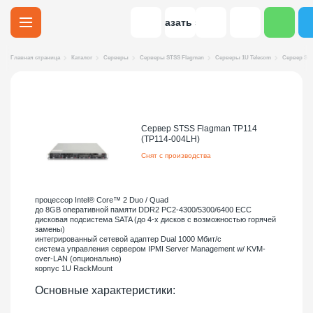
Заказать звонок
Главная страница
Каталог
Серверы
Серверы STSS Flagman
Серверы 1U Telecom
Сервер STS
Сервер STSS Flagman TP114
(TP114-004LH)
Снят с производства
процессор Intel® Core™ 2 Duo / Quad
до 8GB оперативной памяти DDR2 PC2-4300/5300/6400 ECC
дисковая подсистема SATA (до 4-х дисков с возможностью горячей
замены)
интегрированный сетевой адаптер Dual 1000 Мбит/с
система управления сервером IPMI Server Management w/ KVM-
over-LAN (опционально)
корпус 1U RackMount
Основные характеристики: