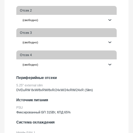
Отсек 2
Отсек 3
Отсек 4
Периферийные отсеки
5.25" external slim
DVD±RW 8xW/8xRW/8xR/24xW/24xRW/24xR (Slim)
Источник питания
PSU
Фиксированный БП 315Вт, КПД 65%
Система охлаждения
Middle FAN 1