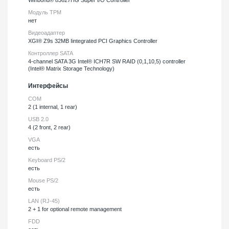
Модуль TPM
нет
Видеоадаптер
XGI® Z9s 32MB Iintegrated PCI Graphics Controller
Контроллер SATA
4-channel SATA 3G Intel® ICH7R SW RAID (0,1,10,5) controller
(Intel® Matrix Storage Technology)
Интерфейсы
COM
2 (1 internal, 1 rear)
USB 2.0
4 (2 front, 2 rear)
VGA
есть
Keyboard PS/2
есть
Mouse PS/2
есть
LAN (RJ-45)
2 + 1 for optional remote management
FDD