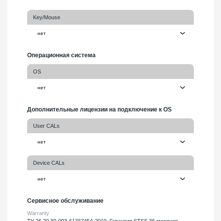
Key/Mouse
Операционная система
OS
Дополнительные лицензии на подключение к OS
User CALs
Device CALs
Сервисное обслуживание
Warranty
ТУ 26.20.30-003-61767454-2019. Гарантия STSS 36 месяцев.