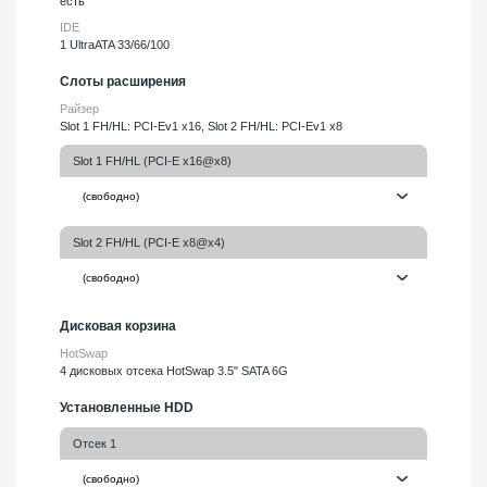
есть
IDE
1 UltraATA 33/66/100
Слоты расширения
Райзер
Slot 1 FH/HL: PCI-Ev1 x16, Slot 2 FH/HL: PCI-Ev1 x8
Slot 1 FH/HL (PCI-E x16@x8)
Slot 2 FH/HL (PCI-E x8@x4)
Дисковая корзина
HotSwap
4 дисковых отсека HotSwap 3.5" SATA 6G
Установленные HDD
Отсек 1