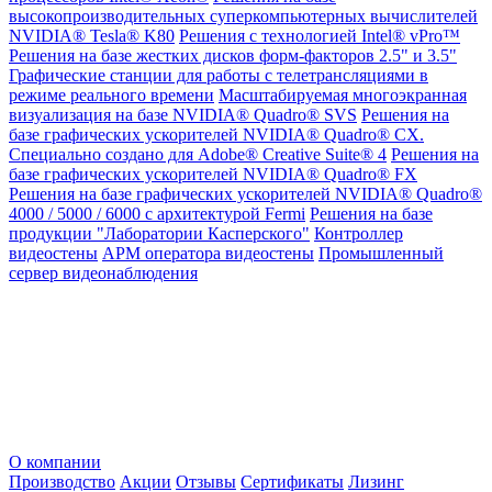
высокопроизводительных суперкомпьютерных вычислителей
NVIDIA® Tesla® K80
Решения с технологией Intel® vPro™
Решения на базе жестких дисков форм-факторов 2.5" и 3.5"
Графические станции для работы с телетрансляциями в
режиме реального времени
Масштабируемая многоэкранная
визуализация на базе NVIDIA® Quadro® SVS
Решения на
базе графических ускорителей NVIDIA® Quadro® CX.
Специально создано для Adobe® Creative Suite® 4
Решения на
базе графических ускорителей NVIDIA® Quadro® FX
Решения на базе графических ускорителей NVIDIA® Quadro®
4000 / 5000 / 6000 с архитектурой Fermi
Решения на базе
продукции "Лаборатории Касперского"
Контроллер
видеостены
АРМ оператора видеостены
Промышленный
сервер видеонаблюдения
О компании
Производство
Акции
Отзывы
Сертификаты
Лизинг