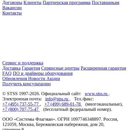
Договоры
Клиенты
Партнерская программа
Поставщикам
Вакансии
Контакты
Сервис и поддержка
Доставка
Гарантия
Сервисные центры
Расширенная гарантия
FAQ
ПО и драйверы оборудования
Обновления
Новости
Акции
Получить консультацию
© STSS 1997-2026. Официальный сайт:
www.stss.ru
.
Электронная почта:
info@stss.ru
. Тел./факс:
+7 (495) 737-55-77
,
+7 (499) 689-01-78
(многоканальные),
+7 (800) 707-75-47
(бесплатный федеральный номер).
ООО «Системы Флагман». ОГРН 1097746348897. Россия,
121059, Москва, Бережковская набережная, дом 20,
строение 8.