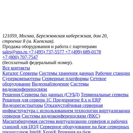
121059, Москва, Бережковская набережная, дом 20,
строение 8 (м. Киевская).
Продажа оборудования и работа с партнерами
sales@stss.ru
+7 (495) 737-5577
+7 (499) 689-0178
+7 (800) 707-7547
(бесплатный федеральный номер).
Все контакты
Каталог
Серверы
Системы хранения данных
Рабочие станции
Суперкомпьютеры
Серверные платформы
Сетевое
оборудование
Видеонаблюдение
Системы
видеоконференцсвязи
Решения
Серверы баз данных (СУБД)
Терминальные серверы
Решения для сервера 1С Предприятие 8.x и ERP
Видеорегистраторы
Отказоустойчивая серверная
инфраструктура с использованием технологии виртуализации
серверов
Системы видеоконференцсвязи (ВКС)
Масштабируемая система виртуализации серверов и рабочих
станций для ЦОД
Серверное оборудование на базе серверных
процессоров Intel® Xeon®
Решения на базе