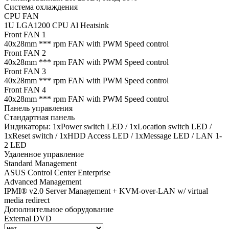
Система охлаждения
CPU FAN
1U LGA1200 CPU Al Heatsink
Front FAN 1
40х28mm *** rpm FAN with PWM Speed control
Front FAN 2
40х28mm *** rpm FAN with PWM Speed control
Front FAN 3
40х28mm *** rpm FAN with PWM Speed control
Front FAN 4
40х28mm *** rpm FAN with PWM Speed control
Панель управления
Стандартная панель
Индикаторы: 1xPower switch LED / 1xLocation switch LED /
1xReset switch / 1xHDD Access LED / 1xMessage LED / LAN 1-
2 LED
Удаленное управление
Standard Management
ASUS Control Center Enterprise
Advanced Management
IPMI® v2.0 Server Management + KVM-over-LAN w/ virtual
media redirect
Дополнительное оборудование
External DVD