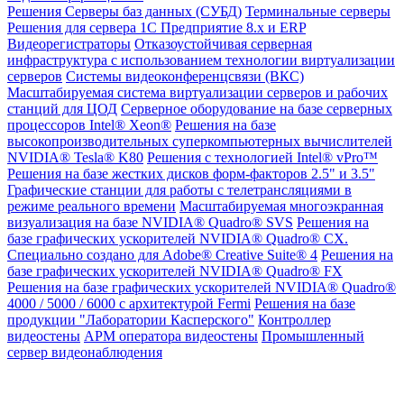
Решения
Серверы баз данных (СУБД)
Терминальные серверы
Решения для сервера 1С Предприятие 8.x и ERP
Видеорегистраторы
Отказоустойчивая серверная
инфраструктура с использованием технологии виртуализации
серверов
Системы видеоконференцсвязи (ВКС)
Масштабируемая система виртуализации серверов и рабочих
станций для ЦОД
Серверное оборудование на базе серверных
процессоров Intel® Xeon®
Решения на базе
высокопроизводительных суперкомпьютерных вычислителей
NVIDIA® Tesla® K80
Решения с технологией Intel® vPro™
Решения на базе жестких дисков форм-факторов 2.5" и 3.5"
Графические станции для работы с телетрансляциями в
режиме реального времени
Масштабируемая многоэкранная
визуализация на базе NVIDIA® Quadro® SVS
Решения на
базе графических ускорителей NVIDIA® Quadro® CX.
Специально создано для Adobe® Creative Suite® 4
Решения на
базе графических ускорителей NVIDIA® Quadro® FX
Решения на базе графических ускорителей NVIDIA® Quadro®
4000 / 5000 / 6000 с архитектурой Fermi
Решения на базе
продукции "Лаборатории Касперского"
Контроллер
видеостены
АРМ оператора видеостены
Промышленный
сервер видеонаблюдения