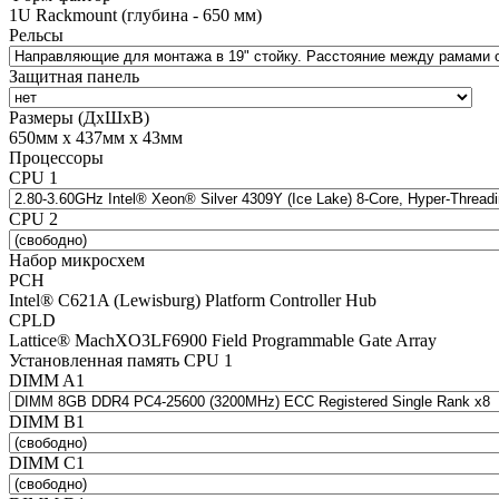
1U Rackmount (глубина - 650 мм)
Рельсы
Защитная панель
Размеры (ДхШхВ)
650мм х 437мм х 43мм
Процессоры
CPU 1
CPU 2
Набор микросхем
PCH
Intel® C621A (Lewisburg) Platform Controller Hub
CPLD
Lattice® MachXO3LF6900 Field Programmable Gate Array
Установленная память CPU 1
DIMM A1
DIMM B1
DIMM C1