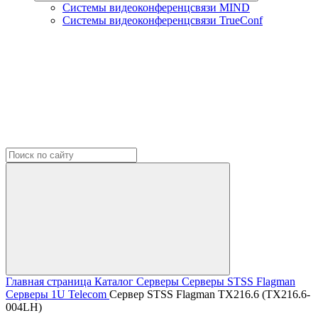
Системы видеоконференцсвязи MIND
Системы видеоконференцсвязи TrueConf
Главная страница
Каталог
Серверы
Серверы STSS Flagman
Серверы 1U Telecom
Сервер STSS Flagman TX216.6 (TX216.6-
004LH)