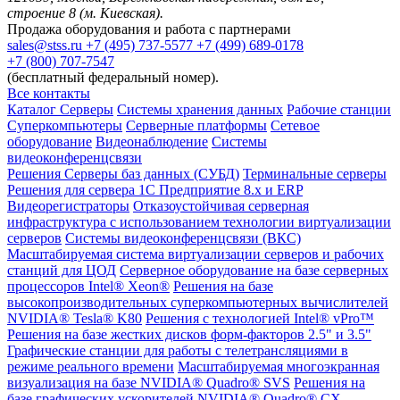
строение 8 (м. Киевская).
Продажа оборудования и работа с партнерами
sales@stss.ru
+7 (495) 737-5577
+7 (499) 689-0178
+7 (800) 707-7547
(бесплатный федеральный номер).
Все контакты
Каталог
Серверы
Системы хранения данных
Рабочие станции
Суперкомпьютеры
Серверные платформы
Сетевое
оборудование
Видеонаблюдение
Системы
видеоконференцсвязи
Решения
Серверы баз данных (СУБД)
Терминальные серверы
Решения для сервера 1С Предприятие 8.x и ERP
Видеорегистраторы
Отказоустойчивая серверная
инфраструктура с использованием технологии виртуализации
серверов
Системы видеоконференцсвязи (ВКС)
Масштабируемая система виртуализации серверов и рабочих
станций для ЦОД
Серверное оборудование на базе серверных
процессоров Intel® Xeon®
Решения на базе
высокопроизводительных суперкомпьютерных вычислителей
NVIDIA® Tesla® K80
Решения с технологией Intel® vPro™
Решения на базе жестких дисков форм-факторов 2.5" и 3.5"
Графические станции для работы с телетрансляциями в
режиме реального времени
Масштабируемая многоэкранная
визуализация на базе NVIDIA® Quadro® SVS
Решения на
базе графических ускорителей NVIDIA® Quadro® CX.