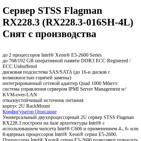
Сервер STSS Flagman
RX228.3 (RX228.3-016SH-4L)
Снят с производства
до 2 процессоров Intel® Xeon® E5-2600 Series
до 768/192 GB оперативной памяти DDR3 ECC Registered /
ECC Unbuffered
дисковая подсистема SAS/SATA (до 16-и дисков с
возможностью горячей замены)
интегрированный сетевой адаптер Quad 1000 Мбит/с
система управления сервером IPMI Server Management w/
KVM-over-LAN
отказоустойчивый источник питания
корпус 2U RackMount
Конфигуратор
Описание
Универсальный двухпроцессорный 2U сервер STSS Flagman
RX228.3 построен на базе архитектуры Intel® с
использованием чипсета Intel® C606 и применением 4-, 6- или
8-ядерных процессоров Intel® Xeon® серии E5-2600.
Процессоры Intel® Xeon® серии E5-2600 позволяют повысить