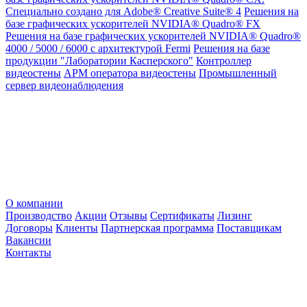
Специально создано для Adobe® Creative Suite® 4
Решения на
базе графических ускорителей NVIDIA® Quadro® FX
Решения на базе графических ускорителей NVIDIA® Quadro®
4000 / 5000 / 6000 с архитектурой Fermi
Решения на базе
продукции "Лаборатории Касперского"
Контроллер
видеостены
АРМ оператора видеостены
Промышленный
сервер видеонаблюдения
О компании
Производство
Акции
Отзывы
Сертификаты
Лизинг
Договоры
Клиенты
Партнерская программа
Поставщикам
Вакансии
Контакты