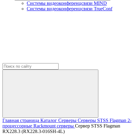
Системы видеоконференцсвязи MIND
Системы видеоконференцсвязи TrueConf
Главная страница
Каталог
Серверы
Серверы STSS Flagman
2-
процессорные Rackmount серверы
Сервер STSS Flagman
RX228.3 (RX228.3-016SH-4L)