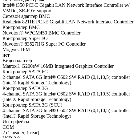
Intel® i350 PCI-E Gigabit LAN Network Interface Controller w/
VMDq, SR-IOV support
Сетевой адаптер BMC
Realtek® 8211E PCI-E Gigabit LAN Network Interface Controller
Контроллер BMC
Nuvoton® WPCM450 BMC Controller
Контроллер Super I/O
Nuvoton® 83527HG Super I/O Controller
Модуль TPM
нет
Видеоадаптер
Matrox® G200eW 16MB Integrated Graphics Controller
Контроллер SATA 6G
2-channel SATA 6G Intel® C602 SW RAID (0,1,10,5) controller
(Intel® Rapid Storage Technology)
Контроллер SATA 3G
4-channel SATA 3G Intel® C602 SW RAID (0,1,10,5) controller
(Intel® Rapid Storage Technology)
Контроллер SATA 3G (SCU)
4-channel SATA 3G Intel® C602 SW RAID (0,1,10,5) controller
(Intel® Rapid Storage Technology)
Интерфейсы
COM
2 (1 header, 1 rear)