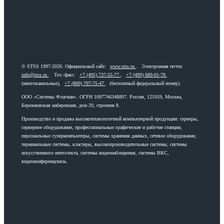
© STSS 1997-2026. Официальный сайт:
www.stss.ru
. Электронная почта:
info@stss.ru
. Тел./факс:
+7 (495) 737-55-77
,
+7 (499) 689-01-78
(многоканальные),
+7 (800) 707-75-47
(бесплатный федеральный номер).
ООО «Системы Флагман». ОГРН 1097746348897. Россия, 121059, Москва,
Бережковская набережная, дом 20, строение 8.
Производство и продажа высокотехнологичной компьютерной продукции: серверы,
серверное оборудование, профессиональные графические и рабочие станции,
персональные суперкомпьютеры, системы хранения данных, сетевое оборудование,
терминальные системы, кластеры, высокопроизводительные системы, системы
искусственного интеллекта, системы видеонаблюдения, системы ВКС,
видеоконференцсвязь.