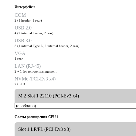
Интерфейсы
COM
2 (1 header, 1 rear)
USB 2.0
4 (2 internal header, 2 rear)
USB 3.0
5 (1 internal Type A, 2 internal header, 2 rear)
VGA
1 rear
LAN (RJ-45)
2 + 1 for remote management
NVMe (PCI-Ev3 x4)
2 CPU1
M.2 Slot 1 22110 (PCI-Ev3 x4)
Слоты расширения CPU 1
Slot 1 LP/FL (PCI-Ev3 x8)