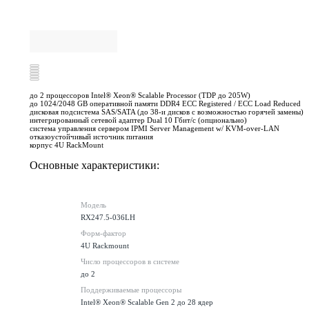
до 2 процессоров Intel® Xeon® Scalable Processor (TDP до 205W)
до 1024/2048 GB оперативной памяти DDR4 ECC Registered / ECC Load Reduced
дисковая подсистема SAS/SATA (до 38-и дисков с возможностью горячей замены)
интегрированный сетевой адаптер Dual 10 Гбит/с (опционально)
система управления сервером IPMI Server Management w/ KVM-over-LAN
отказоустойчивый источник питания
корпус 4U RackMount
Основные характеристики:
Модель
RX247.5-036LH
Форм-фактор
4U Rackmount
Число процессоров в системе
до 2
Поддерживаемые процессоры
Intel® Xeon® Scalable Gen 2 до 28 ядер