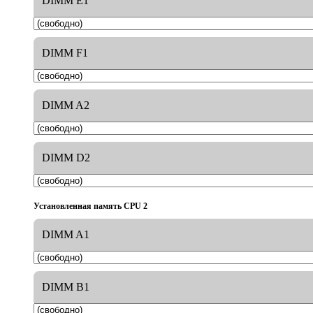
DIMM E1
DIMM F1
DIMM A2
DIMM D2
Установленная память CPU 2
DIMM A1
DIMM B1