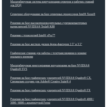
Масштабируемая система виртуализации серверов и рабочих станций
для ЦОД
Серверное оборудование на базе серверных процессоров Intel® Xeon®
Решения на базе высокопроизводительных суперкомпьютерных
вычислителей NVIDIA® Tesla® K80
Решения с технологией Intel® vPro™
Решения на базе жестких дисков форм-факторов 2.5" и 3.5"
Графические станции для работы с телетрансляциями в режиме
реального времени
Масштабируемая многоэкранная визуализация на базе NVIDIA®
Quadro® SVS
Решения на базе графических ускорителей NVIDIA® Quadro® CX.
Специально создано для Adobe® Creative Suite® 4
Решения на базе графических ускорителей NVIDIA® Quadro® FX
Решения на базе графических ускорителей NVIDIA® Quadro® 4000 /
5000 / 6000 с архитектурой Fermi