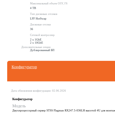
Максимальный объем ОЗУ, Гб
4 TB
Тип дисковых отсеков
LFF HotSwap
Дисковые отсеки
36
Сетевой контроллер
2 x 1GbE
2 x 10GbE
Дополнительные опции
Дублированный БП
Конфигуратор
Дата обновления конфигурации:
02.06.2026
Конфигуратор
Модель
Двухпроцессорный сервер STSS Flagman RX247.5-036LH высотой 4U для монтаж