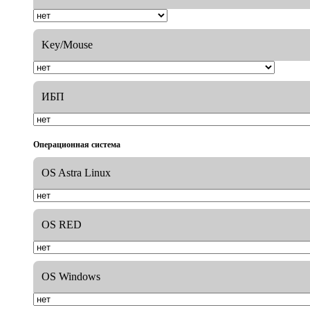
Key/Mouse
ИБП
Операционная система
OS Astra Linux
OS RED
OS Windows