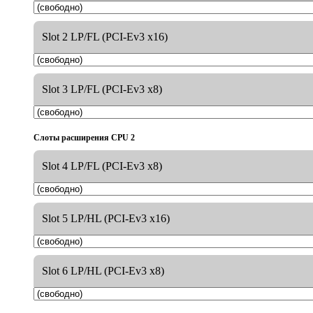
Slot 2 LP/FL (PCI-Ev3 x16)
Slot 3 LP/FL (PCI-Ev3 x8)
Слоты расширения CPU 2
Slot 4 LP/FL (PCI-Ev3 x8)
Slot 5 LP/HL (PCI-Ev3 x16)
Slot 6 LP/HL (PCI-Ev3 x8)