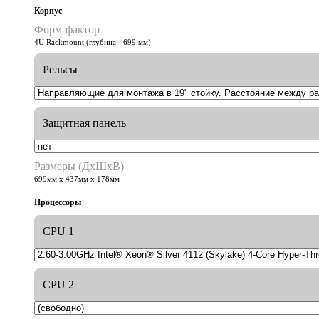
Корпус
Форм-фактор
4U Rackmount (глубина - 699 мм)
Рельсы
Защитная панель
Размеры (ДхШхВ)
699мм х 437мм х 178мм
Процессоры
CPU 1
CPU 2