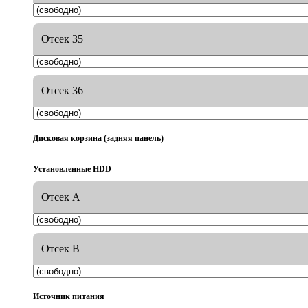
Отсек 35
Отсек 36
Дисковая корзина (задняя панель)
Установленные HDD
Отсек A
Отсек B
Источник питания