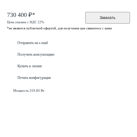
730 400 ₽*
Заказать
Цена указана с НДС 22%
*не является публичной офертой, для получения цен свяжитесь с нами
Отправить на e-mail
Получить консультацию
Купить в лизинг
Печать конфигурации
Мощность:
319.84 Вт
Нет готовой конфигурации?
Соберём её для вас «под ключ»
Оставьте заявку и наши специалисты свяжутся с вами,
чтобы обсудить задачи и собрать подходящую