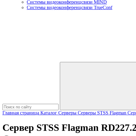
Системы видеоконференцсвязи MIND
Системы видеоконференцсвязи TrueConf
Главная страница
Каталог
Серверы
Серверы STSS Flagman
Сер
Сервер STSS Flagman RD227.2