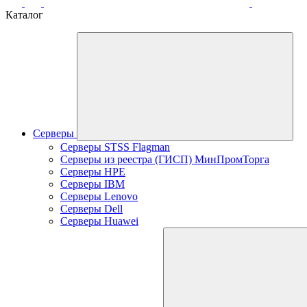
Каталог
Серверы
Серверы STSS Flagman
Серверы из реестра (ГИСП) МинПромТорга
Серверы HPE
Серверы IBM
Серверы Lenovo
Серверы Dell
Серверы Huawei