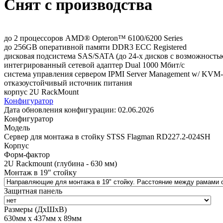
Снят с производства
до 2 процессоров AMD® Opteron™ 6100/6200 Series
до 256GB оперативной памяти DDR3 ECC Registered
дисковая подсистема SAS/SATA (до 24-х дисков с возможность
интегрированный сетевой адаптер Dual 1000 Мбит/с
система управления сервером IPMI Server Management w/ KVM
отказоустойчивый источник питания
корпус 2U RackMount
Конфигуратор
Дата обновления конфигурации:
02.06.2026
Конфигуратор
Модель
Сервер для монтажа в стойку STSS Flagman RD227.2-024SH
Корпус
Форм-фактор
2U Rackmount (глубина - 630 мм)
Монтаж в 19" стойку
Защитная панель
Размеры (ДхШхВ)
630мм х 437мм х 89мм