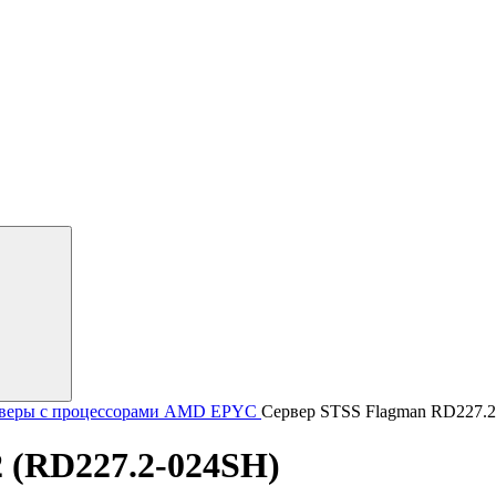
веры с процессорами AMD EPYC
Сервер STSS Flagman RD227.2
 (RD227.2-024SH)