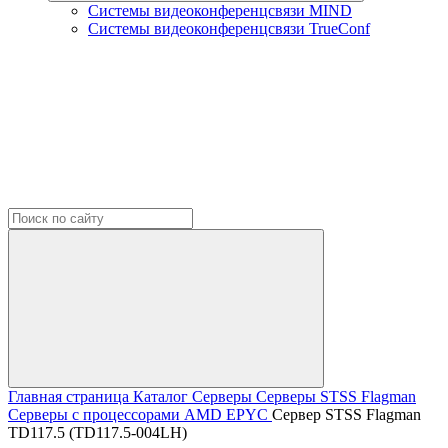
Системы видеоконференцсвязи MIND
Системы видеоконференцсвязи TrueConf
Главная страница
Каталог
Серверы
Серверы STSS Flagman
Серверы с процессорами AMD EPYC
Сервер STSS Flagman
TD117.5 (TD117.5-004LH)