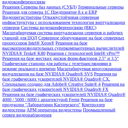
видеоконференцсвязи
Решения
Серверы баз данных (СУБД)
Терминальные серверы
Решения для сервера 1С Предприятие 8.x и ERP
Видеорегистраторы
Отказоустойчивая серверная
инфраструктура с использованием технологии виртуализации
серверов
Системы видеоконференцсвязи (ВКС)
Масштабируемая система виртуализации серверов и рабочих
станций для ЦОД
Серверное оборудование на базе серверных
процессоров Intel® Xeon®
Решения на базе
высокопроизводительных суперкомпьютерных вычислителей
NVIDIA® Tesla® K80
Решения с технологией Intel® vPro™
Решения на базе жестких дисков форм-факторов 2.5" и 3.5"
Графические станции для работы с телетрансляциями в
режиме реального времени
Масштабируемая многоэкранная
визуализация на базе NVIDIA® Quadro® SVS
Решения на
базе графических ускорителей NVIDIA® Quadro® CX.
Специально создано для Adobe® Creative Suite® 4
Решения на
базе графических ускорителей NVIDIA® Quadro® FX
Решения на базе графических ускорителей NVIDIA® Quadro®
4000 / 5000 / 6000 с архитектурой Fermi
Решения на базе
продукции "Лаборатории Касперского"
Контроллер
видеостены
АРМ оператора видеостены
Промышленный
сервер видеонаблюдения