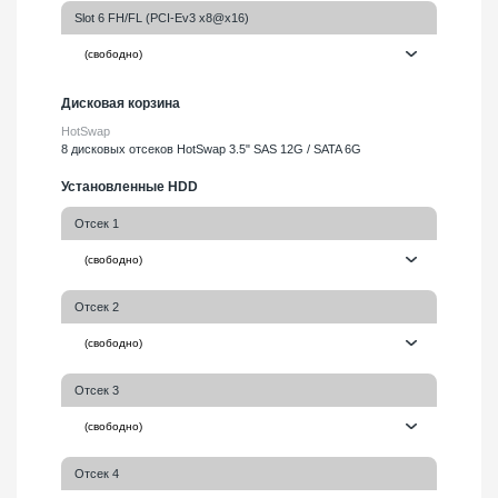
Slot 6 FH/FL (PCI-Ev3 x8@x16)
Дисковая корзина
HotSwap
8 дисковых отсеков HotSwap 3.5" SAS 12G / SATA 6G
Установленные HDD
Отсек 1
Отсек 2
Отсек 3
Отсек 4