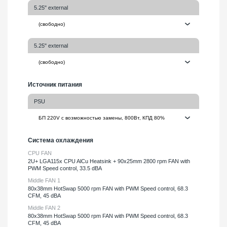
5.25" external
5.25" external
Источник питания
PSU
Система охлаждения
CPU FAN
2U+ LGA115x CPU AlCu Heatsink + 90x25mm 2800 rpm FAN with
PWM Speed control, 33.5 dBA
Middle FAN 1
80х38mm HotSwap 5000 rpm FAN with PWM Speed control, 68.3
CFM, 45 dBA
Middle FAN 2
80х38mm HotSwap 5000 rpm FAN with PWM Speed control, 68.3
CFM, 45 dBA