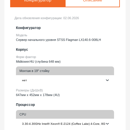
Дата обновления конфигурации:
02.06.2026
Конфигуратор
Модель
Сервер начального уровня STSS Flagman LX140.6-008LH
Корпус
Форм-фактор
Miditower/4U (глубина 648 мм)
Монтаж в 19" стойку
Размеры (ДхШхВ)
647мм х 452мм х 178мм (4U)
Процессор
CPU