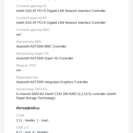
Сетевой адаптер #1
Intel® i210-AT PCI-E Gigabit LAN Network Interface Controller
Сетевой адаптер #2
Intel® i210-AT PCI-E Gigabit LAN Network Interface Controller
Сетевой адаптер BMC
нет
Контроллер BMC
Aspeed® AST2500 BMC Controller
Контроллер Super I/O
Aspeed® AST2500 Super I/O Controller
Модуль TPM
нет
Видеоадаптер
Aspeed® AST2500 Integrated Graphics Controller
Контроллер SATA 6G
6-channel SATA 6G Intel® C242 SW RAID (0,1,10,5) controller (Intel®
Rapid Storage Technology)
Интерфейсы
COM
2 (1 - header, 1 - rear)
USB 2.0
6 (2 - rear, 4 - header)