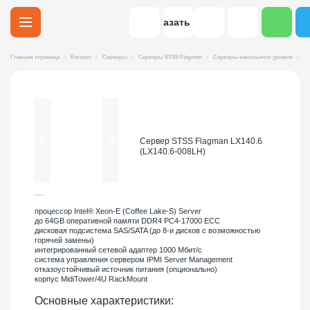
Заказать звонок
Главная страница
Каталог
Серверы
Серверы STSS Flagman
Серверы начального уровня
Се
Сервер STSS Flagman LX140.6
(LX140.6-008LH)
процессор Intel® Xeon-E (Coffee Lake-S) Server
до 64GB оперативной памяти DDR4 PC4-17000 ECC
дисковая подсистема SAS/SATA (до 8-и дисков с возможностью
горячей замены)
интегрированный сетевой адаптер 1000 Мбит/с
система управления сервером IPMI Server Management
отказоустойчивый источник питания (опционально)
корпус MidiTower/4U RackMount
Основные характеристики: