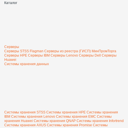
Каталог
Серверы
Серверы STSS Flagman
Серверы из реестра (ГИСП) МинПромТорга
Серверы HPE
Серверы IBM
Серверы Lenovo
Серверы Dell
Серверы
Huawei
Системы хранения данных
Системы хранения STSS
Системы хранения HPE
Системы хранения
IBM
Системы хранения Lenovo
Системы хранения EMC
Системы
хранения Huawei
Системы хранения QNAP
Системы хранения Infortrend
Системы хранения AXUS
Системы хранения Promise
Системы