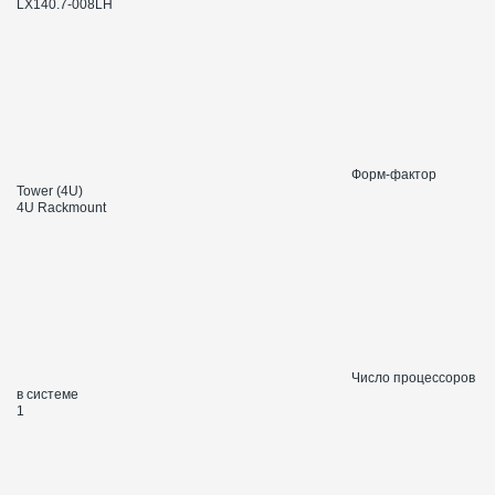
LX140.7-008LH
Форм-фактор
Tower (4U)
4U Rackmount
Число процессоров
в системе
1