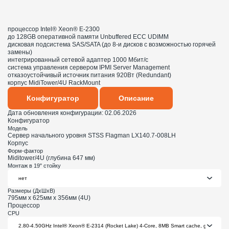
процессор Intel® Xeon® E-2300
до 128GB оперативной памяти Unbuffered ECC UDIMM
дисковая подсистема SAS/SATA (до 8-и дисков с возможностью горячей
замены)
интегрированный сетевой адаптер 1000 Мбит/с
система управления сервером IPMI Server Management
отказоустойчивый источник питания 920Вт (Redundant)
корпус MidiTower/4U RackMount
Конфигуратор
Описание
Дата обновления конфигурации:
02.06.2026
Конфигуратор
Модель
Сервер начального уровня STSS Flagman LX140.7-008LH
Корпус
Форм-фактор
Miditower/4U (глубина 647 мм)
Монтаж в 19" стойку
Размеры (ДхШхВ)
795мм х 625мм х 356мм (4U)
Процессор
CPU