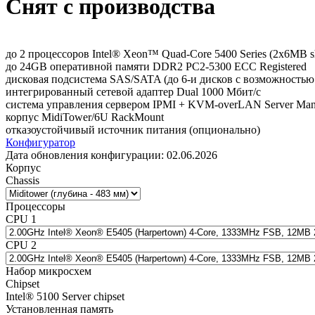
Снят с производства
до 2 процессоров Intel® Xeon™ Quad-Core 5400 Series (2x6MB 
до 24GB оперативной памяти DDR2 PC2-5300 ECC Registered
дисковая подсистема SAS/SATA (до 6-и дисков с возможностью
интегрированный сетевой адаптер Dual 1000 Мбит/с
система управления сервером IPMI + KVM-overLAN Server Man
корпус MidiTower/6U RackMount
отказоустойчивый источник питания (опционально)
Конфигуратор
Дата обновления конфигурации:
02.06.2026
Корпус
Chassis
Процессоры
CPU 1
CPU 2
Набор микросхем
Chipset
Intel® 5100 Server chipset
Установленная память