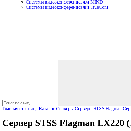
Системы видеоконференцсвязи MIND
Системы видеоконференцсвязи TrueConf
Главная страница
Каталог
Серверы
Серверы STSS Flagman
Сер
Сервер STSS Flagman LX220 