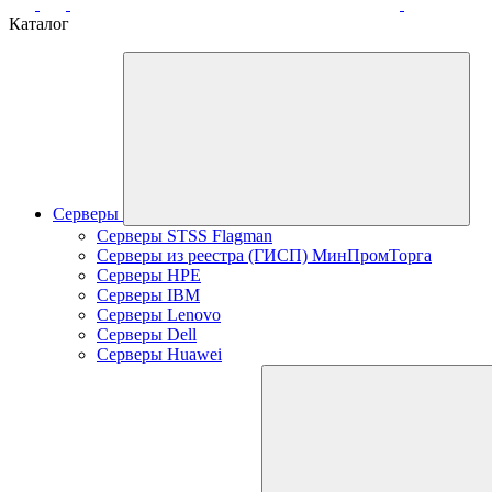
Каталог
Серверы
Серверы STSS Flagman
Серверы из реестра (ГИСП) МинПромТорга
Серверы HPE
Серверы IBM
Серверы Lenovo
Серверы Dell
Серверы Huawei