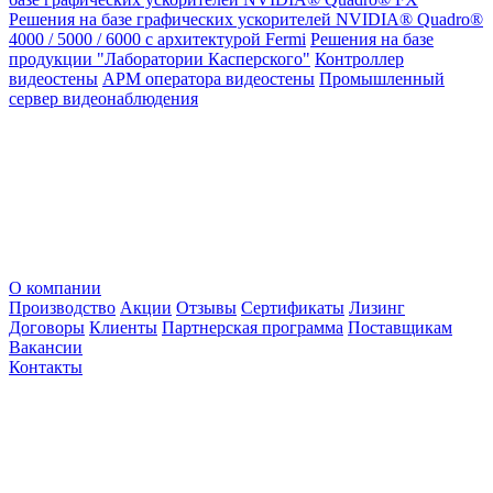
Решения на базе графических ускорителей NVIDIA® Quadro®
4000 / 5000 / 6000 с архитектурой Fermi
Решения на базе
продукции "Лаборатории Касперского"
Контроллер
видеостены
АРМ оператора видеостены
Промышленный
сервер видеонаблюдения
О компании
Производство
Акции
Отзывы
Сертификаты
Лизинг
Договоры
Клиенты
Партнерская программа
Поставщикам
Вакансии
Контакты