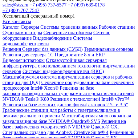
sales@stss.ru
+7 (495) 737-5577
+7 (499) 689-0178
+7 (800) 707-7547
(бесплатный федеральный номер).
Все контакты
Каталог
Серверы
Системы хранения данных
Рабочие станции
Суперкомпьютеры
Серверные платформы
Сетевое
оборудование
Видеонаблюдение
Системы
видеоконференцсвязи
Решения
Серверы баз данных (СУБД)
Терминальные серверы
Решения для сервера 1С Предприятие 8.x и ERP
Видеорегистраторы
Отказоустойчивая серверная
инфраструктура с использованием технологии виртуализации
серверов
Системы видеоконференцсвязи (ВКС)
Масштабируемая система виртуализации серверов и рабочих
станций для ЦОД
Серверное оборудование на базе серверных
процессоров Intel® Xeon®
Решения на базе
высокопроизводительных суперкомпьютерных вычислителей
NVIDIA® Tesla® K80
Решения с технологией Intel® vPro™
Решения на базе жестких дисков форм-факторов 2.5" и 3.5"
Графические станции для работы с телетрансляциями в
режиме реального времени
Масштабируемая многоэкранная
визуализация на базе NVIDIA® Quadro® SVS
Решения на
базе графических ускорителей NVIDIA® Quadro® CX.
Специально создано для Adobe® Creative Suite® 4
Решения на
базе графических ускорителей NVIDIA® Quadro® FX