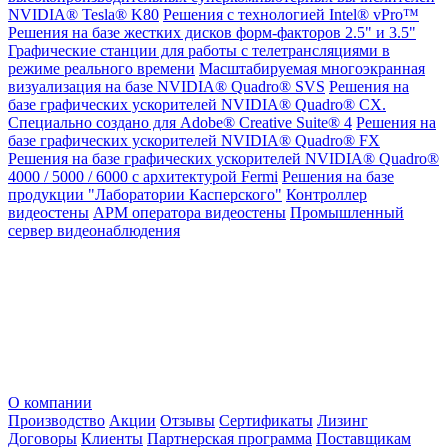
NVIDIA® Tesla® K80
Решения с технологией Intel® vPro™
Решения на базе жестких дисков форм-факторов 2.5" и 3.5"
Графические станции для работы с телетрансляциями в
режиме реального времени
Масштабируемая многоэкранная
визуализация на базе NVIDIA® Quadro® SVS
Решения на
базе графических ускорителей NVIDIA® Quadro® CX.
Специально создано для Adobe® Creative Suite® 4
Решения на
базе графических ускорителей NVIDIA® Quadro® FX
Решения на базе графических ускорителей NVIDIA® Quadro®
4000 / 5000 / 6000 с архитектурой Fermi
Решения на базе
продукции "Лаборатории Касперского"
Контроллер
видеостены
АРМ оператора видеостены
Промышленный
сервер видеонаблюдения
О компании
Производство
Акции
Отзывы
Сертификаты
Лизинг
Договоры
Клиенты
Партнерская программа
Поставщикам