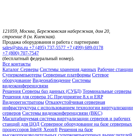
121059, Москва, Бережковская набережная, дом 20,
строение 8 (м. Киевская).
Продажа оборудования и работа с партнерами
sales@stss.ru
+7 (495) 737-5577
+7 (499) 689-0178
+7 (800) 707-7547
(бесплатный федеральный номер).
Все контакты
Каталог
Серверы
Системы хранения данных
Рабочие станции
Суперкомпьютеры
Серверные платформы
Сетевое
оборудование
Видеонаблюдение
Системы
видеоконференцсвязи
Решения
Серверы баз данных (СУБД)
Терминальные серверы
Решения для сервера 1С Предприятие 8.x и ERP
Видеорегистраторы
Отказоустойчивая серверная
инфраструктура с использованием технологии виртуализации
серверов
Системы видеоконференцсвязи (ВКС)
Масштабируемая система виртуализации серверов и рабочих
станций для ЦОД
Серверное оборудование на базе серверных
процессоров Intel® Xeon®
Решения на базе
высокопроизводительных суперкомпьютерных вычислителей