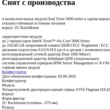
Снят с производства
4 вычислительных модуля Dual Xeon 5600-series в одном корп
отказоустойчивый источник питания
корпус 2U RackMount
характеристики модуля:
до 2 процессоров Intel® Xeon™ Six-Core 5600 Series
до 192/48 GB оперативной памяти DDR3 ECC Registered / ECC 
дисковая подсистема SAS/SATA (до 6-и дисков с возможностью
интегрированный сетевой адаптер Dual 1000 Мбит/с
интегрированный адаптер Infiniband QDR (опционально)
система управления сервером IPMI Server Management w/ KVM
горячая замена модуля
Конфигуратор
Дата обновления конфигурации:
02.06.2026
Конфигуратор
Модель
Четырехузловой двухпроцессорный сервер STSS Flagman HX42
Корпус
Форм-фактор
2U Rackmount (глубина - 679 мм)
Рельсы