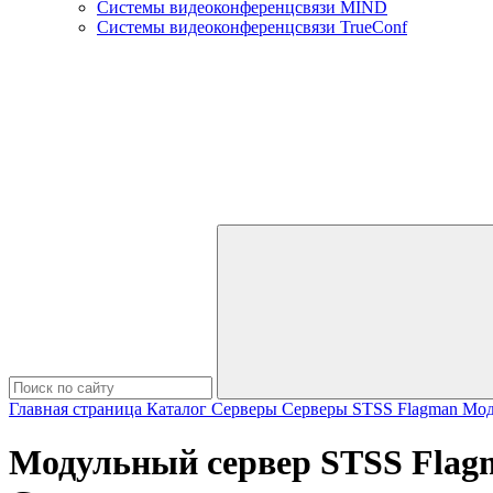
Системы видеоконференцсвязи MIND
Системы видеоконференцсвязи TrueConf
Главная страница
Каталог
Серверы
Серверы STSS Flagman
Мод
Модульный сервер STSS Flag