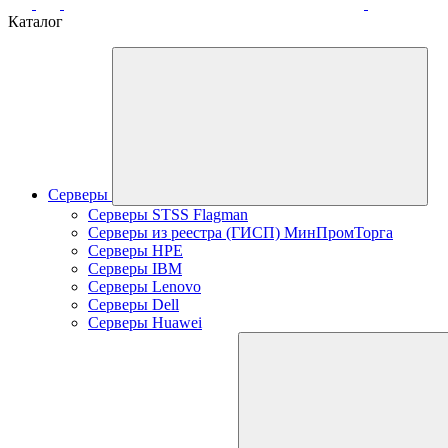
Каталог
Серверы
Серверы STSS Flagman
Серверы из реестра (ГИСП) МинПромТорга
Серверы HPE
Серверы IBM
Серверы Lenovo
Серверы Dell
Серверы Huawei