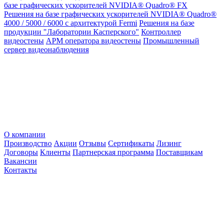
базе графических ускорителей NVIDIA® Quadro® FX
Решения на базе графических ускорителей NVIDIA® Quadro®
4000 / 5000 / 6000 с архитектурой Fermi
Решения на базе
продукции "Лаборатории Касперского"
Контроллер
видеостены
АРМ оператора видеостены
Промышленный
сервер видеонаблюдения
О компании
Производство
Акции
Отзывы
Сертификаты
Лизинг
Договоры
Клиенты
Партнерская программа
Поставщикам
Вакансии
Контакты