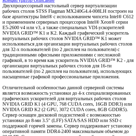
Конфигуратор
Описание
Двухпроцессорный настольный сервер виртуализации
рабочих столов STSS Flagman MX240G4.4-008LH построен на
базе архитектуры Intel® с использованием чипсета Intel® C612
и применением серверных процессоров Intel® Xeon® серии
E5-2600 v4 или v3, а также специальных VDI-ускорителей
NVIDIA GRID™ K1 и K2. Каждый графический ускоритель
виртуальных рабочих столов NVIDIA GRID™ K1 может
использоваться для организации виртуальных рабочих столов
для 32-х пользователей (по 2 дисплея на пользователя) с
традиционными офисными приложениями с несложной
графикой, в то время как ускоритель NVIDIA GRID™ K2 - для
организации виртуальных рабочих столов для 16-ти
пользователей (по 2 дисплея на пользователя), использующих
насыщенные графикой профессиональные приложения.
Отличительной особенностью данной серверной системы
является возможность установки до 4-х специализированных
графических ускорителей для виртуальных рабочих столов
NVIDIA GRID K1 (4 GPU, 768 CUDA cores, 16GB DDR3) или
NVIDIA GRID K2 (2 GPU, 3072 CUDA cores, 8GB GDDR5).
Сервер оснащен дисковой подсистемой с возможностью
установки до 8-ми 3.5" (LFF) SATA/SAS HDD или SSD с
поддержкой горячей замены. Сервер поддерживает установку
оперативной памяти DDR4-2400 максимальным объемом до