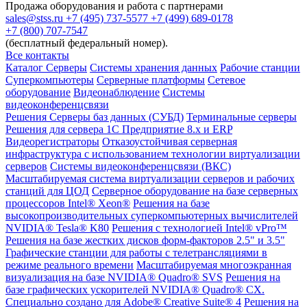
Продажа оборудования и работа с партнерами
sales@stss.ru
+7 (495) 737-5577
+7 (499) 689-0178
+7 (800) 707-7547
(бесплатный федеральный номер).
Все контакты
Каталог
Серверы
Системы хранения данных
Рабочие станции
Суперкомпьютеры
Серверные платформы
Сетевое
оборудование
Видеонаблюдение
Системы
видеоконференцсвязи
Решения
Серверы баз данных (СУБД)
Терминальные серверы
Решения для сервера 1С Предприятие 8.x и ERP
Видеорегистраторы
Отказоустойчивая серверная
инфраструктура с использованием технологии виртуализации
серверов
Системы видеоконференцсвязи (ВКС)
Масштабируемая система виртуализации серверов и рабочих
станций для ЦОД
Серверное оборудование на базе серверных
процессоров Intel® Xeon®
Решения на базе
высокопроизводительных суперкомпьютерных вычислителей
NVIDIA® Tesla® K80
Решения с технологией Intel® vPro™
Решения на базе жестких дисков форм-факторов 2.5" и 3.5"
Графические станции для работы с телетрансляциями в
режиме реального времени
Масштабируемая многоэкранная
визуализация на базе NVIDIA® Quadro® SVS
Решения на
базе графических ускорителей NVIDIA® Quadro® CX.
Специально создано для Adobe® Creative Suite® 4
Решения на