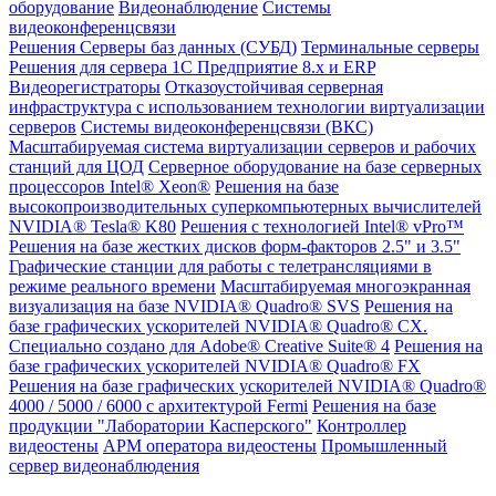
оборудование
Видеонаблюдение
Системы
видеоконференцсвязи
Решения
Серверы баз данных (СУБД)
Терминальные серверы
Решения для сервера 1С Предприятие 8.x и ERP
Видеорегистраторы
Отказоустойчивая серверная
инфраструктура с использованием технологии виртуализации
серверов
Системы видеоконференцсвязи (ВКС)
Масштабируемая система виртуализации серверов и рабочих
станций для ЦОД
Серверное оборудование на базе серверных
процессоров Intel® Xeon®
Решения на базе
высокопроизводительных суперкомпьютерных вычислителей
NVIDIA® Tesla® K80
Решения с технологией Intel® vPro™
Решения на базе жестких дисков форм-факторов 2.5" и 3.5"
Графические станции для работы с телетрансляциями в
режиме реального времени
Масштабируемая многоэкранная
визуализация на базе NVIDIA® Quadro® SVS
Решения на
базе графических ускорителей NVIDIA® Quadro® CX.
Специально создано для Adobe® Creative Suite® 4
Решения на
базе графических ускорителей NVIDIA® Quadro® FX
Решения на базе графических ускорителей NVIDIA® Quadro®
4000 / 5000 / 6000 с архитектурой Fermi
Решения на базе
продукции "Лаборатории Касперского"
Контроллер
видеостены
АРМ оператора видеостены
Промышленный
сервер видеонаблюдения