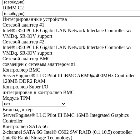
DIMM C2
Интегрированные устройства
Сетевой адаптер #1
Intel® i350 PCI-E Gigabit LAN Network Interface Controller w/
VMDq, SR-IOV support
Сетевой адаптер #2
Intel® i350 PCI-E Gigabit LAN Network Interface Controller w/
VMDq, SR-IOV support
Сетевой адаптер BMC
совмещен с сетевым адаптером #1
Контроллер BMC
ServerEngines® LLC Pilot III iBMC ARM9@400MHz Controller
128MB DDR2 RAM
Контроллер Super I/O
интегрирован в контроллер BMC
Модуль TPM
Видеоадаптер
ServerEngines® LLC Pilot III BMC 16MB Integrated Graphics
Controller
Контроллер SATA 6G
2-channel SATA 6G Intel® C602 SW RAID (0,1,10,5) controller
(Intel® Rapid Storage Technology)