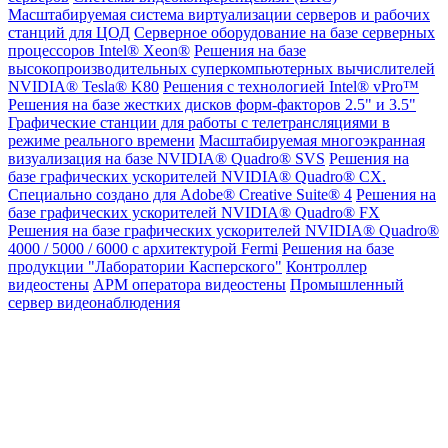
Масштабируемая система виртуализации серверов и рабочих
станций для ЦОД
Серверное оборудование на базе серверных
процессоров Intel® Xeon®
Решения на базе
высокопроизводительных суперкомпьютерных вычислителей
NVIDIA® Tesla® K80
Решения с технологией Intel® vPro™
Решения на базе жестких дисков форм-факторов 2.5" и 3.5"
Графические станции для работы с телетрансляциями в
режиме реального времени
Масштабируемая многоэкранная
визуализация на базе NVIDIA® Quadro® SVS
Решения на
базе графических ускорителей NVIDIA® Quadro® CX.
Специально создано для Adobe® Creative Suite® 4
Решения на
базе графических ускорителей NVIDIA® Quadro® FX
Решения на базе графических ускорителей NVIDIA® Quadro®
4000 / 5000 / 6000 с архитектурой Fermi
Решения на базе
продукции "Лаборатории Касперского"
Контроллер
видеостены
АРМ оператора видеостены
Промышленный
сервер видеонаблюдения