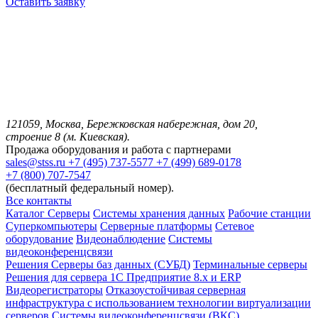
Оставить заявку
121059, Москва, Бережковская набережная, дом 20,
строение 8 (м. Киевская).
Продажа оборудования и работа с партнерами
sales@stss.ru
+7 (495) 737-5577
+7 (499) 689-0178
+7 (800) 707-7547
(бесплатный федеральный номер).
Все контакты
Каталог
Серверы
Системы хранения данных
Рабочие станции
Суперкомпьютеры
Серверные платформы
Сетевое
оборудование
Видеонаблюдение
Системы
видеоконференцсвязи
Решения
Серверы баз данных (СУБД)
Терминальные серверы
Решения для сервера 1С Предприятие 8.x и ERP
Видеорегистраторы
Отказоустойчивая серверная
инфраструктура с использованием технологии виртуализации
серверов
Системы видеоконференцсвязи (ВКС)