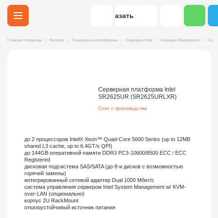
Заказать звонок
Главная страница
Каталог
Серверные платформы
Серверы Intel
Серверы Rackmount
Серв
Серверная платформа Intel
SR2625UR (SR2625URLXR)
Снят с производства
до 2 процессоров Intel® Xeon™ Quad-Core 5600 Series (up to 12MB
shared L3 cache, up to 6.4GT/s QPI)
до 144GB оперативной памяти DDR3 PC3-10600/8500 ECC / ECC
Registered
дисковая подсистема SAS/SATA (до 8-и дисков с возможностью
горячей замены)
интегрированный сетевой адаптер Dual 1000 Мбит/с
система управления сервером Intel System Management w/ KVM-
over-LAN (опционально)
корпус 2U RackMount
отказоустойчивый источник питания