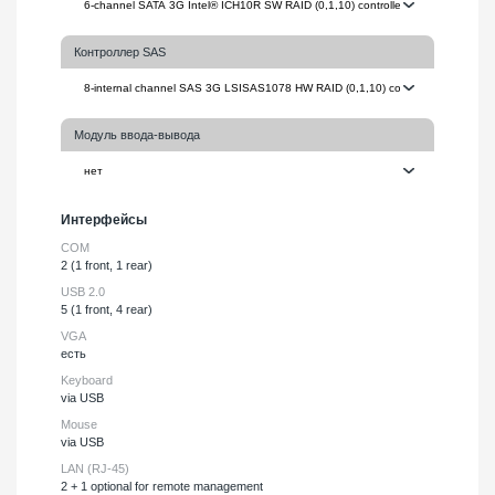
Контроллер SAS
Модуль ввода-вывода
Интерфейсы
COM
2 (1 front, 1 rear)
USB 2.0
5 (1 front, 4 rear)
VGA
есть
Keyboard
via USB
Mouse
via USB
LAN (RJ-45)
2 + 1 optional for remote management