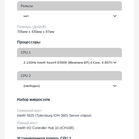
Рельсы
Размеры (ДхШхВ)
705мм х 430мм х 87мм
Процессоры
CPU 1
CPU 2
Набор микросхем
Северный мост
Intel® 5520 (Tylersburg IOH-36D) Server chipset
Южный мост
Intel® I/O Controller Hub 10 (ICH10R)
Установленная память CPU 1