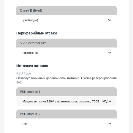
Отсек B (fixed)
Периферийные отсеки
5.25" external slim
Источник питания
PSU Type
Отказоустойчивый двойной блок питания. Схема резервирования
1+1
PSU module 1
PSU module 2