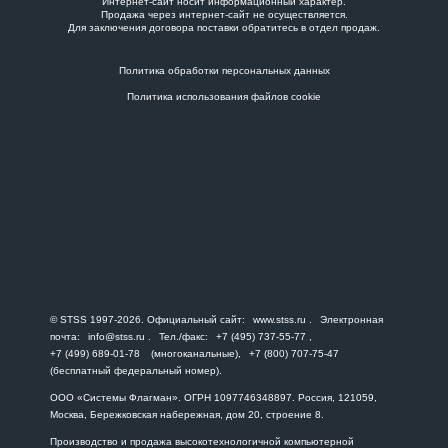
Интернет-сайт носит информационный характер.
Продажа через интернет-сайт не осуществляется.
Для заключения договора поставки обратитесь в
отдел продаж
.
Политика обработки персональных данных
Политика использования файлов cookie
© STSS 1997-2026. Официальный сайт:
www.stss.ru
. Электронная
почта:
info@stss.ru
. Тел./факс:
+7 (495) 737-55-77
,
+7 (499) 689-01-78
(многоканальные),
+7 (800) 707-75-47
(бесплатный федеральный номер).
ООО «Системы Флагман». ОГРН 1097746348897. Россия, 121059,
Москва, Бережковская набережная, дом 20, строение 8.
Производство и продажа высокотехнологичной компьютерной