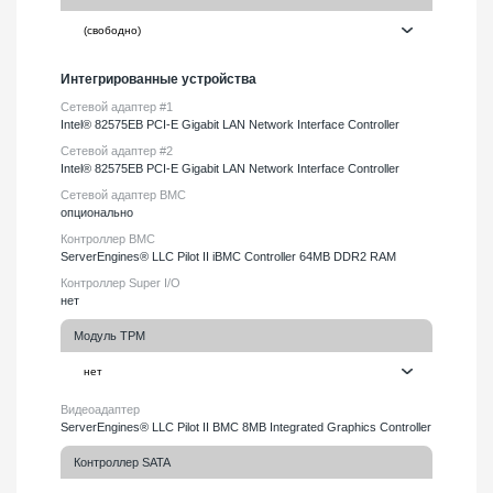
Интегрированные устройства
Сетевой адаптер #1
Intel® 82575EB PCI-E Gigabit LAN Network Interface Controller
Сетевой адаптер #2
Intel® 82575EB PCI-E Gigabit LAN Network Interface Controller
Сетевой адаптер BMC
опционально
Контроллер BMC
ServerEngines® LLC Pilot II iBMC Controller 64MB DDR2 RAM
Контроллер Super I/O
нет
Модуль TPM
Видеоадаптер
ServerEngines® LLC Pilot II BMC 8MB Integrated Graphics Controller
Контроллер SATA