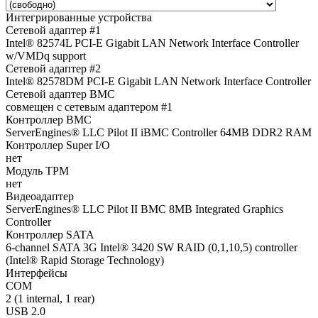
Интегрированные устройства
Сетевой адаптер #1
Intel® 82574L PCI-E Gigabit LAN Network Interface Controller
w/VMDq support
Сетевой адаптер #2
Intel® 82578DM PCI-E Gigabit LAN Network Interface Controller
Сетевой адаптер BMC
совмещен с сетевым адаптером #1
Контроллер BMC
ServerEngines® LLC Pilot II iBMC Controller 64MB DDR2 RAM
Контроллер Super I/O
нет
Модуль TPM
нет
Видеоадаптер
ServerEngines® LLC Pilot II BMC 8MB Integrated Graphics
Controller
Контроллер SATA
6-channel SATA 3G Intel® 3420 SW RAID (0,1,10,5) controller
(Intel® Rapid Storage Technology)
Интерфейсы
COM
2 (1 internal, 1 rear)
USB 2.0