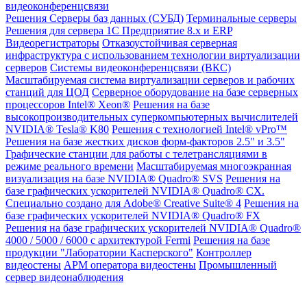
видеоконференцсвязи
Решения
Серверы баз данных (СУБД)
Терминальные серверы
Решения для сервера 1С Предприятие 8.x и ERP
Видеорегистраторы
Отказоустойчивая серверная
инфраструктура с использованием технологии виртуализации
серверов
Системы видеоконференцсвязи (ВКС)
Масштабируемая система виртуализации серверов и рабочих
станций для ЦОД
Серверное оборудование на базе серверных
процессоров Intel® Xeon®
Решения на базе
высокопроизводительных суперкомпьютерных вычислителей
NVIDIA® Tesla® K80
Решения с технологией Intel® vPro™
Решения на базе жестких дисков форм-факторов 2.5" и 3.5"
Графические станции для работы с телетрансляциями в
режиме реального времени
Масштабируемая многоэкранная
визуализация на базе NVIDIA® Quadro® SVS
Решения на
базе графических ускорителей NVIDIA® Quadro® CX.
Специально создано для Adobe® Creative Suite® 4
Решения на
базе графических ускорителей NVIDIA® Quadro® FX
Решения на базе графических ускорителей NVIDIA® Quadro®
4000 / 5000 / 6000 с архитектурой Fermi
Решения на базе
продукции "Лаборатории Касперского"
Контроллер
видеостены
АРМ оператора видеостены
Промышленный
сервер видеонаблюдения