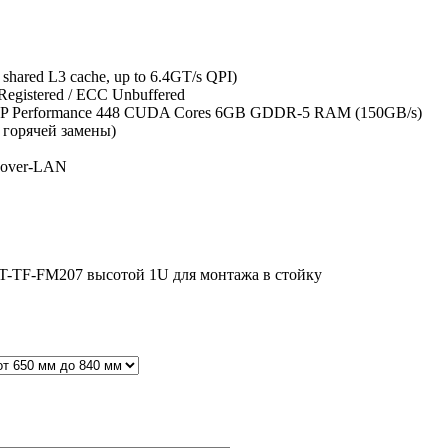
hared L3 cache, up to 6.4GT/s QPI)
gistered / ECC Unbuffered
P/DP Performance 448 CUDA Cores 6GB GDDR-5 RAM (150GB/s)
 горячей замены)
-over-LAN
T-TF-FM207 высотой 1U для монтажа в стойку