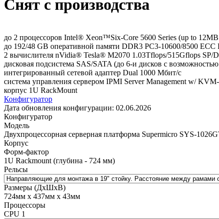
Снят с производства
до 2 процессоров Intel® Xeon™Six-Core 5600 Series (up to 12MB s
до 192/48 GB оперативной памяти DDR3 PC3-10600/8500 ECC Re
2 вычислителя nVidia® Tesla® M2070 1.03Tflops/515Gflops S
дисковая подсистема SAS/SATA (до 6-и дисков с возможностью
интегрированный сетевой адаптер Dual 1000 Мбит/с
система управления сервером IPMI Server Management w/ KVM
корпус 1U RackMount
Конфигуратор
Дата обновления конфигурации:
02.06.2026
Конфигуратор
Модель
Двухпроцессорная серверная платформа Supermicro SYS-1026G
Корпус
Форм-фактор
1U Rackmount (глубина - 724 мм)
Рельсы
Размеры (ДхШхВ)
724мм х 437мм х 43мм
Процессоры
CPU 1