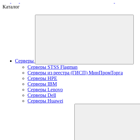
Каталог
Серверы
Серверы STSS Flagman
Серверы из реестра (ГИСП) МинПромТорга
Серверы HPE
Серверы IBM
Серверы Lenovo
Серверы Dell
Серверы Huawei