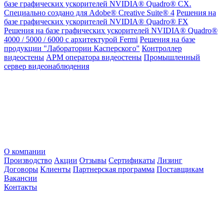
базе графических ускорителей NVIDIA® Quadro® CX.
Специально создано для Adobe® Creative Suite® 4
Решения на
базе графических ускорителей NVIDIA® Quadro® FX
Решения на базе графических ускорителей NVIDIA® Quadro®
4000 / 5000 / 6000 с архитектурой Fermi
Решения на базе
продукции "Лаборатории Касперского"
Контроллер
видеостены
АРМ оператора видеостены
Промышленный
сервер видеонаблюдения
О компании
Производство
Акции
Отзывы
Сертификаты
Лизинг
Договоры
Клиенты
Партнерская программа
Поставщикам
Вакансии
Контакты