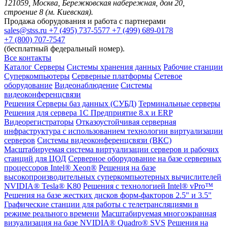
121059, Москва, Бережковская набережная, дом 20,
строение 8 (м. Киевская).
Продажа оборудования и работа с партнерами
sales@stss.ru
+7 (495) 737-5577
+7 (499) 689-0178
+7 (800) 707-7547
(бесплатный федеральный номер).
Все контакты
Каталог
Серверы
Системы хранения данных
Рабочие станции
Суперкомпьютеры
Серверные платформы
Сетевое
оборудование
Видеонаблюдение
Системы
видеоконференцсвязи
Решения
Серверы баз данных (СУБД)
Терминальные серверы
Решения для сервера 1С Предприятие 8.x и ERP
Видеорегистраторы
Отказоустойчивая серверная
инфраструктура с использованием технологии виртуализации
серверов
Системы видеоконференцсвязи (ВКС)
Масштабируемая система виртуализации серверов и рабочих
станций для ЦОД
Серверное оборудование на базе серверных
процессоров Intel® Xeon®
Решения на базе
высокопроизводительных суперкомпьютерных вычислителей
NVIDIA® Tesla® K80
Решения с технологией Intel® vPro™
Решения на базе жестких дисков форм-факторов 2.5" и 3.5"
Графические станции для работы с телетрансляциями в
режиме реального времени
Масштабируемая многоэкранная
визуализация на базе NVIDIA® Quadro® SVS
Решения на