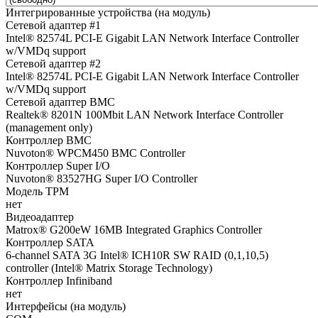
Интегрированные устройства (на модуль)
Сетевой адаптер #1
Intel® 82574L PCI-E Gigabit LAN Network Interface Controller
w/VMDq support
Сетевой адаптер #2
Intel® 82574L PCI-E Gigabit LAN Network Interface Controller
w/VMDq support
Сетевой адаптер BMC
Realtek® 8201N 100Mbit LAN Network Interface Controller
(management only)
Контроллер BMC
Nuvoton® WPCM450 BMC Controller
Контроллер Super I/O
Nuvoton® 83527HG Super I/O Controller
Модель TPM
нет
Видеоадаптер
Matrox® G200eW 16MB Integrated Graphics Controller
Контроллер SATA
6-channel SATA 3G Intel® ICH10R SW RAID (0,1,10,5)
controller (Intel® Matrix Storage Technology)
Контроллер Infiniband
нет
Интерфейсы (на модуль)