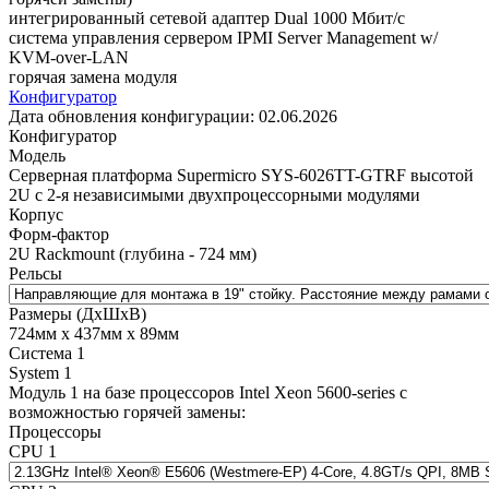
интегрированный сетевой адаптер Dual 1000 Мбит/с
система управления сервером IPMI Server Management w/
KVM-over-LAN
горячая замена модуля
Конфигуратор
Дата обновления конфигурации:
02.06.2026
Конфигуратор
Модель
Cерверная платформа Supermicro SYS-6026TT-GTRF высотой
2U с 2-я независимыми двухпроцессорными модулями
Корпус
Форм-фактор
2U Rackmount (глубина - 724 мм)
Рельсы
Размеры (ДхШхВ)
724мм х 437мм х 89мм
Система 1
System 1
Модуль 1 на базе процессоров Intel Xeon 5600-series с
возможностью горячей замены:
Процессоры
CPU 1