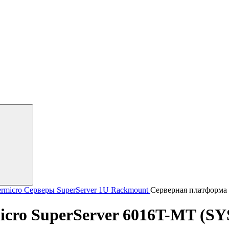
rmicro
Серверы SuperServer
1U Rackmount
Серверная платформа 
cro SuperServer 6016T-MT (S