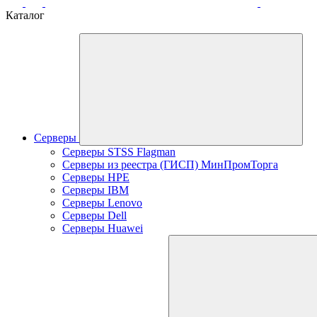
Каталог
Серверы
Серверы STSS Flagman
Серверы из реестра (ГИСП) МинПромТорга
Серверы HPE
Серверы IBM
Серверы Lenovo
Серверы Dell
Серверы Huawei