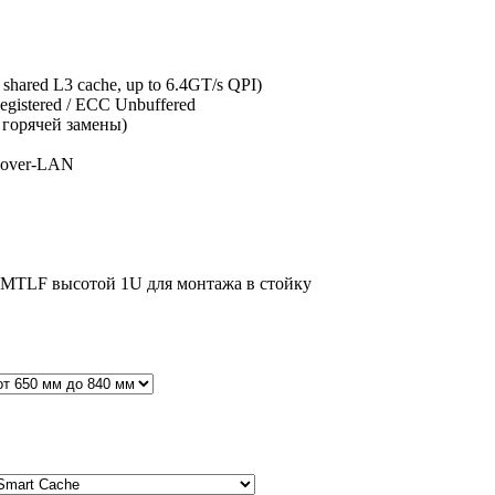
hared L3 cache, up to 6.4GT/s QPI)
istered / ECC Unbuffered
 горячей замены)
-over-LAN
-MTLF высотой 1U для монтажа в стойку