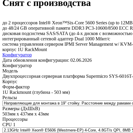
Снят с производства
до 2 процессоров Intel® Xeon™Six-Core 5600 Series (up to 12MB s
до 48/24 GB оперативной памяти DDR3 PC3-10600/8500 ECC Reg
дисковая подсистема SAS/SATA (до 4-х дисков с возможностью
интегрированный сетевой адаптер Dual 1000 Мбит/с
система управления сервером IPMI Server Management w/ KVM
корпус 1U RackMount
Конфигуратор
Дата обновления конфигурации:
02.06.2026
Конфигуратор
Модель
Двухпроцессорная серверная платформа Supermicro SYS-6016T
Корпус
Форм-фактор
1U Rackmount (глубина - 503 мм)
Рельсы
Размеры (ДхШхВ)
503мм х 437мм х 43мм
Процессоры
CPU 1