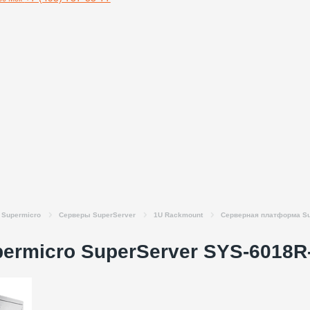
Supermicro
Серверы SuperServer
1U Rackmount
Серверная платформа Su
ermicro SuperServer SYS-6018R