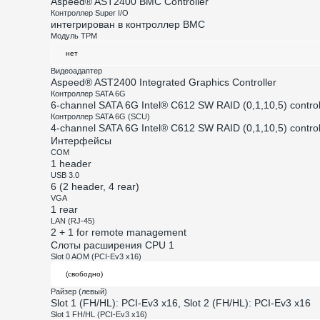
Aspeed® AST2400 BMC Controller
Контроллер Super I/O
интегрирован в контроллер BMC
Модуль TPM
Видеоадаптер
Aspeed® AST2400 Integrated Graphics Controller
Контроллер SATA 6G
6-channel SATA 6G Intel® C612 SW RAID (0,1,10,5) control
Контроллер SATA 6G (SCU)
4-channel SATA 6G Intel® C612 SW RAID (0,1,10,5) control
Интерфейсы
COM
1 header
USB 3.0
6 (2 header, 4 rear)
VGA
1 rear
LAN (RJ-45)
2 + 1 for remote management
Слоты расширения CPU 1
Slot 0 AOM (PCI-Ev3 x16)
Райзер (левый)
Slot 1 (FH/HL): PCI-Ev3 x16, Slot 2 (FH/HL): PCI-Ev3 x16
Slot 1 FH/HL (PCI-Ev3 x16)