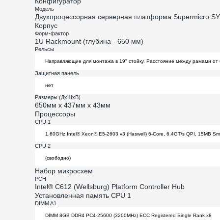
Конфигуратор
Модель
Двухпроцессорная серверная платформа Supermicro SY
Корпус
Форм-фактор
1U Rackmount (глубина - 650 мм)
Рельсы
Защитная панель
Размеры (ДхШхВ)
650мм х 437мм х 43мм
Процессоры
CPU 1
CPU 2
Набор микросхем
PCH
Intel® C612 (Wellsburg) Platform Controller Hub
Установленная память CPU 1
DIMM A1