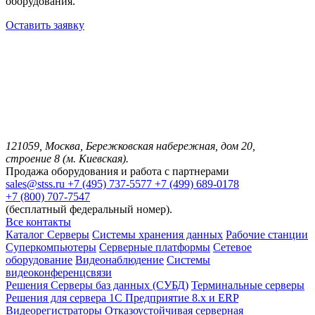
оборудования.
Оставить заявку
121059, Москва, Бережковская набережная, дом 20,
строение 8 (м. Киевская).
Продажа оборудования и работа с партнерами
sales@stss.ru
+7 (495) 737-5577
+7 (499) 689-0178
+7 (800) 707-7547
(бесплатный федеральный номер).
Все контакты
Каталог
Серверы
Системы хранения данных
Рабочие станции
Суперкомпьютеры
Серверные платформы
Сетевое
оборудование
Видеонаблюдение
Системы
видеоконференцсвязи
Решения
Серверы баз данных (СУБД)
Терминальные серверы
Решения для сервера 1С Предприятие 8.x и ERP
Видеорегистраторы
Отказоустойчивая серверная