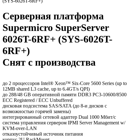
(SYS-6026T-6RF+)
Серверная платформа
Supermicro SuperServer
6026T-6RF+ (SYS-6026T-
6RF+)
Снят с производства
до 2 процессоров Intel® Xeon™ Six-Core 5600 Series (up to
12MB shared L3 cache, up to 6.4GT/s QPI)
до 288/48 GB оперативной памяти DDR3 PC3-10600/8500
ECC Registered / ECC Unbuffered
дисковая подсистема SAS/SATA (до 8-и дисков с
возможностью горячей замены)
интегрированный сетевой адаптер Dual 1000 Мбит/с
система управления сервером IPMI Server Management w/
KVM-over-LAN
отказоустойчивый источник питания
корпус 2U RackMount