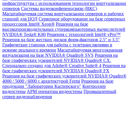
инфраструктура с использованием технологии виртуализации
серверов
Системы видеоконференцсвязи (ВКС)
Масштабируемая система виртуализации серверов и рабочих
станций для ЦОД
Серверное оборудование на базе серверных
процессоров Intel® Xeon®
Решения на базе
высокопроизводительных суперкомпьютерных вычислителей
NVIDIA® Tesla® K80
Решения с технологией Intel® vPro™
Решения на базе жестких дисков форм-факторов 2.5" и 3.5"
Графические станции для работы с телетрансляциями в
режиме реального времени
Масштабируемая многоэкранная
визуализация на базе NVIDIA® Quadro® SVS
Решения на
базе графических ускорителей NVIDIA® Quadro® CX.
Специально создано для Adobe® Creative Suite® 4
Решения на
базе графических ускорителей NVIDIA® Quadro® FX
Решения на базе графических ускорителей NVIDIA® Quadro®
4000 / 5000 / 6000 с архитектурой Fermi
Решения на базе
продукции "Лаборатории Касперского"
Контроллер
видеостены
АРМ оператора видеостены
Промышленный
сервер видеонаблюдения