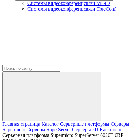
Системы видеоконференцсвязи MIND
Системы видеоконференцсвязи TrueConf
Главная страница
Каталог
Серверные платформы
Серверы
Supermicro
Серверы SuperServer
Серверы 2U Rackmount
Серверная платформа Supermicro SuperServer 6026T-6RF+