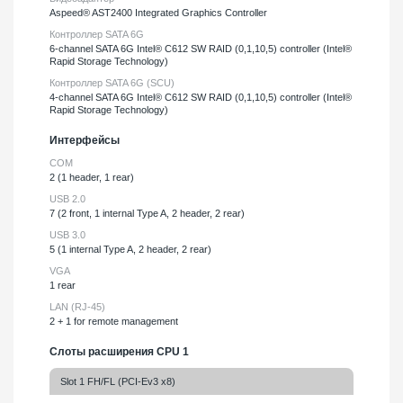
Aspeed® AST2400 Integrated Graphics Controller
Контроллер SATA 6G
6-channel SATA 6G Intel® C612 SW RAID (0,1,10,5) controller (Intel®
Rapid Storage Technology)
Контроллер SATA 6G (SCU)
4-channel SATA 6G Intel® C612 SW RAID (0,1,10,5) controller (Intel®
Rapid Storage Technology)
Интерфейсы
COM
2 (1 header, 1 rear)
USB 2.0
7 (2 front, 1 internal Type A, 2 header, 2 rear)
USB 3.0
5 (1 internal Type A, 2 header, 2 rear)
VGA
1 rear
LAN (RJ-45)
2 + 1 for remote management
Слоты расширения CPU 1
Slot 1 FH/FL (PCI-Ev3 x8)