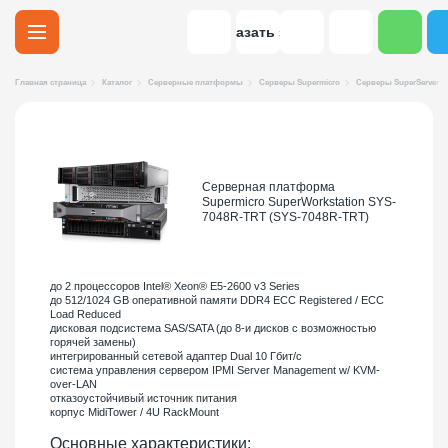
Заказать звонок
Главная страница
Каталог
Серверные платформы
Серверы Supermicro
Серверы SuperServer
Серверная платформа
Supermicro SuperWorkstation SYS-
7048R-TRT (SYS-7048R-TRT)
до 2 процессоров Intel® Xeon® E5-2600 v3 Series
до 512/1024 GB оперативной памяти DDR4 ECC Registered / ECC
Load Reduced
дисковая подсистема SAS/SATA (до 8-и дисков с возможностью
горячей замены)
интегрированный сетевой адаптер Dual 10 Гбит/с
система управления сервером IPMI Server Management w/ KVM-
over-LAN
отказоустойчивый источник питания
корпус MidiTower / 4U RackMount
Основные характеристики: