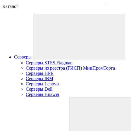
Каталог
Серверы
Серверы STSS Flagman
Серверы из реестра (ГИСП) МинПромТорга
Серверы HPE
Серверы IBM
Серверы Lenovo
Серверы Dell
Серверы Huawei