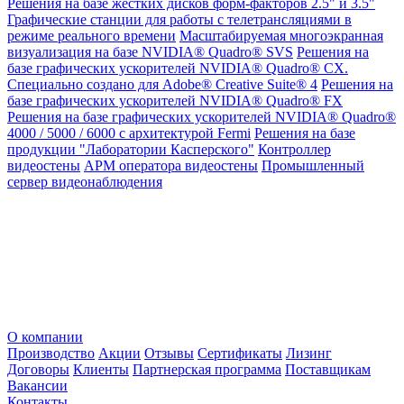
Решения на базе жестких дисков форм-факторов 2.5" и 3.5"
Графические станции для работы с телетрансляциями в
режиме реального времени
Масштабируемая многоэкранная
визуализация на базе NVIDIA® Quadro® SVS
Решения на
базе графических ускорителей NVIDIA® Quadro® CX.
Специально создано для Adobe® Creative Suite® 4
Решения на
базе графических ускорителей NVIDIA® Quadro® FX
Решения на базе графических ускорителей NVIDIA® Quadro®
4000 / 5000 / 6000 с архитектурой Fermi
Решения на базе
продукции "Лаборатории Касперского"
Контроллер
видеостены
АРМ оператора видеостены
Промышленный
сервер видеонаблюдения
О компании
Производство
Акции
Отзывы
Сертификаты
Лизинг
Договоры
Клиенты
Партнерская программа
Поставщикам
Вакансии
Контакты