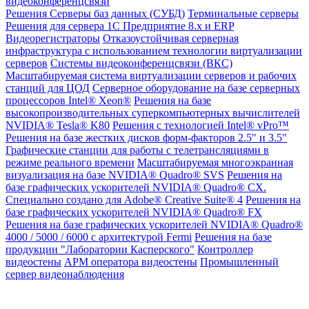
видеоконференцсвязи
Решения
Серверы баз данных (СУБД)
Терминальные серверы
Решения для сервера 1С Предприятие 8.x и ERP
Видеорегистраторы
Отказоустойчивая серверная
инфраструктура с использованием технологии виртуализации
серверов
Системы видеоконференцсвязи (ВКС)
Масштабируемая система виртуализации серверов и рабочих
станций для ЦОД
Серверное оборудование на базе серверных
процессоров Intel® Xeon®
Решения на базе
высокопроизводительных суперкомпьютерных вычислителей
NVIDIA® Tesla® K80
Решения с технологией Intel® vPro™
Решения на базе жестких дисков форм-факторов 2.5" и 3.5"
Графические станции для работы с телетрансляциями в
режиме реального времени
Масштабируемая многоэкранная
визуализация на базе NVIDIA® Quadro® SVS
Решения на
базе графических ускорителей NVIDIA® Quadro® CX.
Специально создано для Adobe® Creative Suite® 4
Решения на
базе графических ускорителей NVIDIA® Quadro® FX
Решения на базе графических ускорителей NVIDIA® Quadro®
4000 / 5000 / 6000 с архитектурой Fermi
Решения на базе
продукции "Лаборатории Касперского"
Контроллер
видеостены
АРМ оператора видеостены
Промышленный
сервер видеонаблюдения