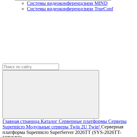
Системы видеоконференцсвязи MIND
Системы видеоконференцсвязи TrueConf
Главная страница
Каталог
Серверные платформы
Серверы
Supermicro
Модульные серверы Twin
2U Twin²
Серверная
платформа Supermicro SuperServer 2026TT (SYS-2026TT-