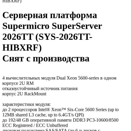
HIBXRF)
Серверная платформа
Supermicro SuperServer
2026TT (SYS-2026TT-
HIBXRF)
Снят с производства
4 вычислительных модуля Dual Xeon 5600-series в одном
корпусе 2U RM
отказоустойчивый источник питания
корпус 2U RackMount
характеристики модуля:
до 2 процессоров Intel® Xeon™ Six-Core 5600 Series (up to
12MB shared L3 cache, up to 6.4GT/s QPI)
до 192/48 GB оперативной памяти DDR3 PC3-10600/8500
ECC Registered / ECC Unbuffered
дисковая подсистема SAS/SATA (до 6-и дисков с