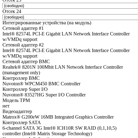
Отсек 24
Интегрированные устройства (на модуль)
Сетевой адаптер #1
Intel® 82574L PCI-E Gigabit LAN Network Interface Controller
w/VMDq support
Сетевой адаптер #2
Intel® 82574L PCI-E Gigabit LAN Network Interface Controller
w/VMDq support
Сетевой адаптер BMC
Realtek® 8201N 100Mbit LAN Network Interface Controller
(management only)
Контроллер BMC
Nuvoton® WPCM450 BMC Controller
Контроллер Super I/O
Nuvoton® 83527HG Super I/O Controller
Модель TPM
нет
Видеоадаптер
Matrox® G200eW 16MB Integrated Graphics Controller
Контроллер SATA
6-channel SATA 3G Intel® ICH10R SW RAID (0,1,10,5)
controller (Intel® Matrix Storage Technology)