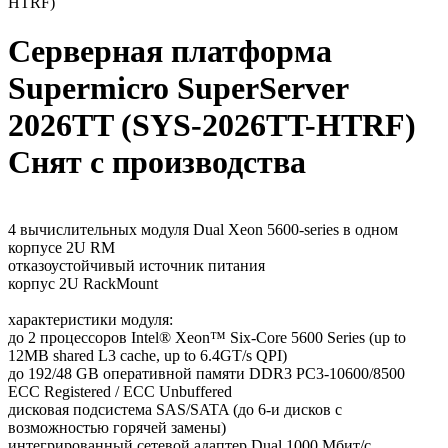
HTRF)
Серверная платформа
Supermicro SuperServer
2026TT (SYS-2026TT-HTRF)
Снят с производства
4 вычислительных модуля Dual Xeon 5600-series в одном
корпусе 2U RM
отказоустойчивый источник питания
корпус 2U RackMount
характеристики модуля:
до 2 процессоров Intel® Xeon™ Six-Core 5600 Series (up to
12MB shared L3 cache, up to 6.4GT/s QPI)
до 192/48 GB оперативной памяти DDR3 PC3-10600/8500
ECC Registered / ECC Unbuffered
дисковая подсистема SAS/SATA (до 6-и дисков с
возможностью горячей замены)
интегрированный сетевой адаптер Dual 1000 Мбит/с