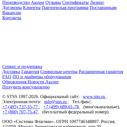
Производство
Акции
Отзывы
Сертификаты
Лизинг
Договоры
Клиенты
Партнерская программа
Поставщикам
Вакансии
Контакты
Сервис и поддержка
Доставка
Гарантия
Сервисные центры
Расширенная гарантия
FAQ
ПО и драйверы оборудования
Обновления
Новости
Акции
Получить консультацию
© STSS 1997-2026. Официальный сайт:
www.stss.ru
.
Электронная почта:
info@stss.ru
. Тел./факс:
+7 (495) 737-55-77
,
+7 (499) 689-01-78
(многоканальные),
+7 (800) 707-75-47
(бесплатный федеральный номер).
ООО «Системы Флагман». ОГРН 1097746348897. Россия,
121059, Москва, Бережковская набережная, дом 20,