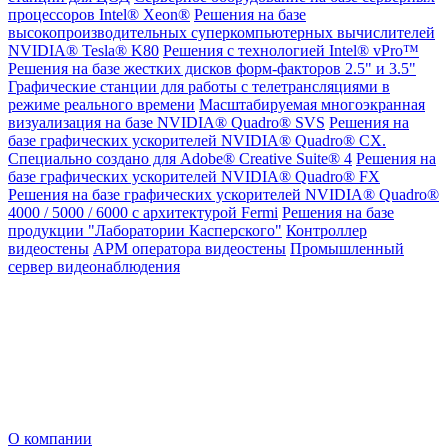
процессоров Intel® Xeon®
Решения на базе
высокопроизводительных суперкомпьютерных вычислителей
NVIDIA® Tesla® K80
Решения с технологией Intel® vPro™
Решения на базе жестких дисков форм-факторов 2.5" и 3.5"
Графические станции для работы с телетрансляциями в
режиме реального времени
Масштабируемая многоэкранная
визуализация на базе NVIDIA® Quadro® SVS
Решения на
базе графических ускорителей NVIDIA® Quadro® CX.
Специально создано для Adobe® Creative Suite® 4
Решения на
базе графических ускорителей NVIDIA® Quadro® FX
Решения на базе графических ускорителей NVIDIA® Quadro®
4000 / 5000 / 6000 с архитектурой Fermi
Решения на базе
продукции "Лаборатории Касперского"
Контроллер
видеостены
АРМ оператора видеостены
Промышленный
сервер видеонаблюдения
О компании