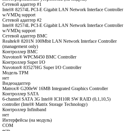
Сетевой адаптер #1
Intel® 82574L PCI-E Gigabit LAN Network Interface Controller
w/VMDq support
Сетевой адаптер #2
Intel® 82574L PCI-E Gigabit LAN Network Interface Controller
w/VMDq support
Сетевой адаптер BMC
Realtek® 8201N 100Mbit LAN Network Interface Controller
(management only)
Контроллер BMC
Nuvoton® WPCM450 BMC Controller
Контроллер Super I/O
Nuvoton® 83527HG Super I/O Controller
Модель TPM
нет
Видеоадаптер
Matrox® G200eW 16MB Integrated Graphics Controller
Контроллер SATA
6-channel SATA 3G Intel® ICH10R SW RAID (0,1,10,5)
controller (Intel® Matrix Storage Technology)
Контроллер Infiniband
нет
Интерфейсы (на модуль)
COM
есть