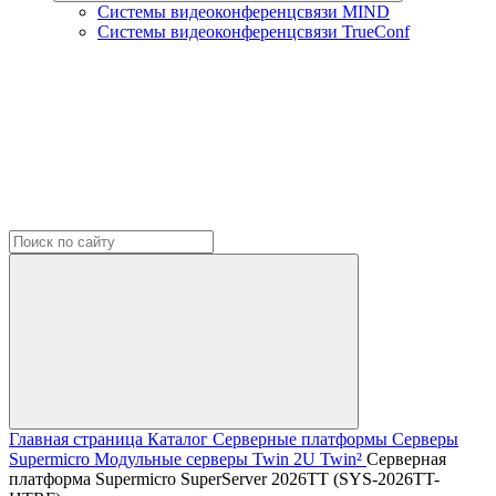
Системы видеоконференцсвязи MIND
Системы видеоконференцсвязи TrueConf
Главная страница
Каталог
Серверные платформы
Серверы
Supermicro
Модульные серверы Twin
2U Twin²
Серверная
платформа Supermicro SuperServer 2026TT (SYS-2026TT-