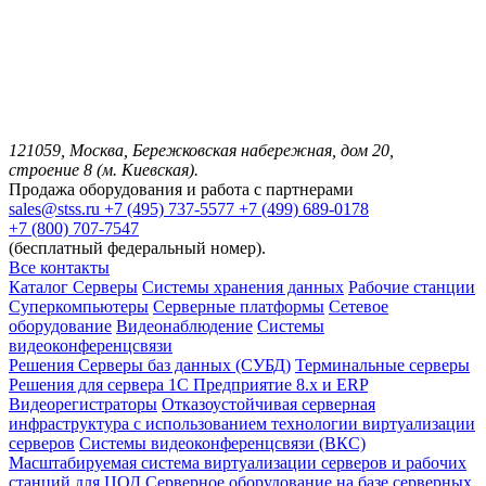
121059, Москва, Бережковская набережная, дом 20,
строение 8 (м. Киевская).
Продажа оборудования и работа с партнерами
sales@stss.ru
+7 (495) 737-5577
+7 (499) 689-0178
+7 (800) 707-7547
(бесплатный федеральный номер).
Все контакты
Каталог
Серверы
Системы хранения данных
Рабочие станции
Суперкомпьютеры
Серверные платформы
Сетевое
оборудование
Видеонаблюдение
Системы
видеоконференцсвязи
Решения
Серверы баз данных (СУБД)
Терминальные серверы
Решения для сервера 1С Предприятие 8.x и ERP
Видеорегистраторы
Отказоустойчивая серверная
инфраструктура с использованием технологии виртуализации
серверов
Системы видеоконференцсвязи (ВКС)
Масштабируемая система виртуализации серверов и рабочих
станций для ЦОД
Серверное оборудование на базе серверных