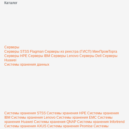
Каталог
Серверы
Серверы STSS Flagman
Серверы из реестра (ГИСП) МинПромТорга
Серверы HPE
Серверы IBM
Серверы Lenovo
Серверы Dell
Серверы
Huawei
Системы хранения данных
Системы хранения STSS
Системы хранения HPE
Системы хранения
IBM
Системы хранения Lenovo
Системы хранения EMC
Системы
хранения Huawei
Системы хранения QNAP
Системы хранения Infortrend
Системы хранения AXUS
Системы хранения Promise
Системы