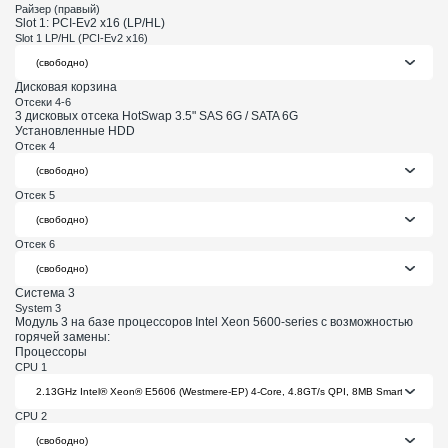
Райзер (правый)
Slot 1: PCI-Ev2 x16 (LP/HL)
Slot 1 LP/HL (PCI-Ev2 x16)
Дисковая корзина
Отсеки 4-6
3 дисковых отсека HotSwap 3.5" SAS 6G / SATA 6G
Установленные HDD
Отсек 4
Отсек 5
Отсек 6
Система 3
System 3
Модуль 3 на базе процессоров Intel Xeon 5600-series с возможностью
горячей замены:
Процессоры
CPU 1
CPU 2