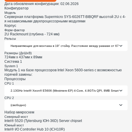
Дата обновления конфигурации:
02.06.2026
Конфигуратор
Модель
Cерверная платформа Supermicro SYS-6026TT-BIBQRF высотой 2U с 4-
я независимыми двухпроцессорными модулями
Корпус
Форм-фактор
2U Rackmount (глубина - 724 мм)
Рельсы
Размеры (ДхШхВ)
724мм х 437мм х 89мм
Система 1
System 1
Модуль 1 на базе процессоров Intel Xeon 5600-series с возможностью
горячей замены:
Процессоры
CPU 1
CPU 2
Набор микросхем
Северный мост
Intel® 5520 (Tylersburg IOH-36D) Server chipset
Южный мост
Intel® I/O Controller Hub 10 (ICH10R)