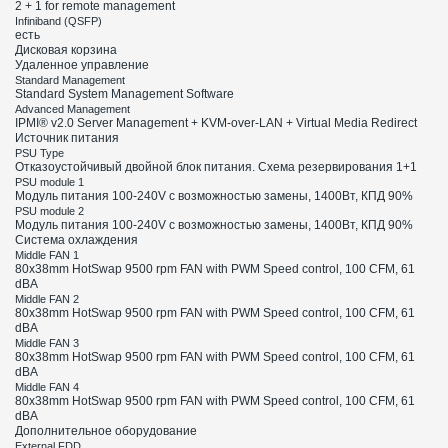
2 + 1 for remote management
Infiniband (QSFP)
есть
Дисковая корзина
Удаленное управление
Standard Management
Standard System Management Software
Advanced Management
IPMI® v2.0 Server Management + KVM-over-LAN + Virtual Media Redirect
Источник питания
PSU Type
Отказоустойчивый двойной блок питания. Схема резервирования 1+1
PSU module 1
Модуль питания 100-240V с возможностью замены, 1400Вт, КПД 90%
PSU module 2
Модуль питания 100-240V с возможностью замены, 1400Вт, КПД 90%
Система охлаждения
Middle FAN 1
80х38mm HotSwap 9500 rpm FAN with PWM Speed control, 100 CFM, 61
dBA
Middle FAN 2
80х38mm HotSwap 9500 rpm FAN with PWM Speed control, 100 CFM, 61
dBA
Middle FAN 3
80х38mm HotSwap 9500 rpm FAN with PWM Speed control, 100 CFM, 61
dBA
Middle FAN 4
80х38mm HotSwap 9500 rpm FAN with PWM Speed control, 100 CFM, 61
dBA
Дополнительное оборудование
External FDD