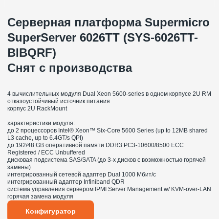
Серверная платформа Supermicro
SuperServer 6026TT (SYS-6026TT-
BIBQRF)
Снят с производства
4 вычислительных модуля Dual Xeon 5600-series в одном корпусе 2U RM
отказоустойчивый источник питания
корпус 2U RackMount
характеристики модуля:
до 2 процессоров Intel® Xeon™ Six-Core 5600 Series (up to 12MB shared
L3 cache, up to 6.4GT/s QPI)
до 192/48 GB оперативной памяти DDR3 PC3-10600/8500 ECC
Registered / ECC Unbuffered
дисковая подсистема SAS/SATA (до 3-х дисков с возможностью горячей
замены)
интегрированный сетевой адаптер Dual 1000 Мбит/с
интегрированный адаптер Infiniband QDR
система управления сервером IPMI Server Management w/ KVM-over-LAN
горячая замена модуля
Конфигуратор