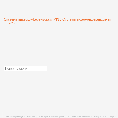
Системы видеоконференцсвязи MIND
Системы видеоконференцсвязи
TrueConf
Главная страница
Каталог
Серверные платформы
Серверы Supermicro
Модульные серверы T