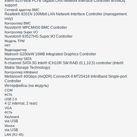
Intel® 82576EB PCI-E Gigabit LAN Network Interface Controller w/VMDq
support
Сетевой адаптер BMC
Realtek® 8201N 100Mbit LAN Network Interface Controller (management
only)
Контроллер BMC
Nuvoton® WPCM450 BMC Controller
Контроллер Super I/O
Nuvoton® 83527HG Super I/O Controller
Модель TPM
нет
Видеоадаптер
Matrox® G200eW 16MB Integrated Graphics Controller
Контроллер SATA
6-channel SATA 3G Intel® ICH10R SW RAID (0,1,10,5) controller (Intel®
Matrix Storage Technology)
Контроллер Infiniband
Mellanox® 40Gbps (4xQDR) ConnectX-II MT25418 InfiniBand Single-port
Controller
Интерфейсы (на модуль)
COM
есть
USB 2.0
4 (2 internal, 2 rear)
VGA
есть
Keyboard
via USB
Mouse
via USB
LAN (RJ-45)