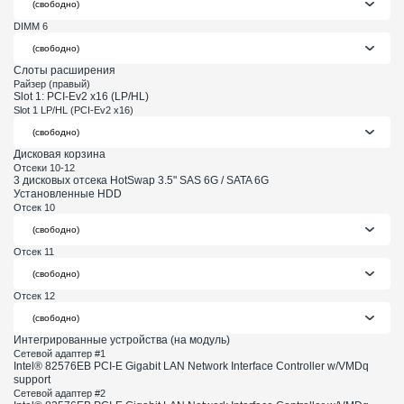
DIMM 6
Слоты расширения
Райзер (правый)
Slot 1: PCI-Ev2 x16 (LP/HL)
Slot 1 LP/HL (PCI-Ev2 x16)
Дисковая корзина
Отсеки 10-12
3 дисковых отсека HotSwap 3.5" SAS 6G / SATA 6G
Установленные HDD
Отсек 10
Отсек 11
Отсек 12
Интегрированные устройства (на модуль)
Сетевой адаптер #1
Intel® 82576EB PCI-E Gigabit LAN Network Interface Controller w/VMDq
support
Сетевой адаптер #2