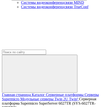
Системы видеоконференцсвязи MIND
Системы видеоконференцсвязи TrueConf
Главная страница
Каталог
Серверные платформы
Серверы
Supermicro
Модульные серверы Twin
2U Twin²
Серверная
платформа Supermicro SuperServer 6027TR (SYS-6027TR-