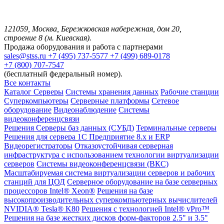
121059, Москва, Бережковская набережная, дом 20,
строение 8 (м. Киевская).
Продажа оборудования и работа с партнерами
sales@stss.ru
+7 (495) 737-5577
+7 (499) 689-0178
+7 (800) 707-7547
(бесплатный федеральный номер).
Все контакты
Каталог
Серверы
Системы хранения данных
Рабочие станции
Суперкомпьютеры
Серверные платформы
Сетевое
оборудование
Видеонаблюдение
Системы
видеоконференцсвязи
Решения
Серверы баз данных (СУБД)
Терминальные серверы
Решения для сервера 1С Предприятие 8.x и ERP
Видеорегистраторы
Отказоустойчивая серверная
инфраструктура с использованием технологии виртуализации
серверов
Системы видеоконференцсвязи (ВКС)
Масштабируемая система виртуализации серверов и рабочих
станций для ЦОД
Серверное оборудование на базе серверных
процессоров Intel® Xeon®
Решения на базе
высокопроизводительных суперкомпьютерных вычислителей
NVIDIA® Tesla® K80
Решения с технологией Intel® vPro™
Решения на базе жестких дисков форм-факторов 2.5" и 3.5"