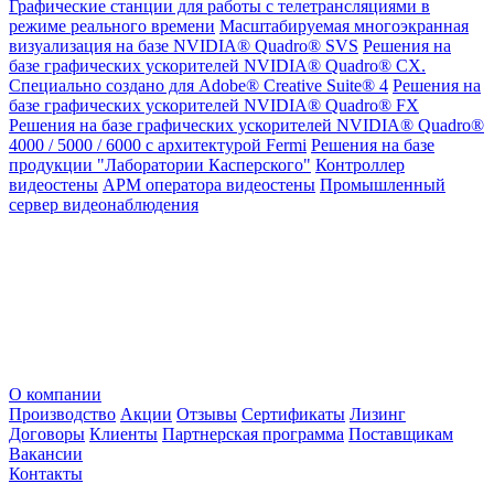
Графические станции для работы с телетрансляциями в
режиме реального времени
Масштабируемая многоэкранная
визуализация на базе NVIDIA® Quadro® SVS
Решения на
базе графических ускорителей NVIDIA® Quadro® CX.
Специально создано для Adobe® Creative Suite® 4
Решения на
базе графических ускорителей NVIDIA® Quadro® FX
Решения на базе графических ускорителей NVIDIA® Quadro®
4000 / 5000 / 6000 с архитектурой Fermi
Решения на базе
продукции "Лаборатории Касперского"
Контроллер
видеостены
АРМ оператора видеостены
Промышленный
сервер видеонаблюдения
О компании
Производство
Акции
Отзывы
Сертификаты
Лизинг
Договоры
Клиенты
Партнерская программа
Поставщикам
Вакансии
Контакты