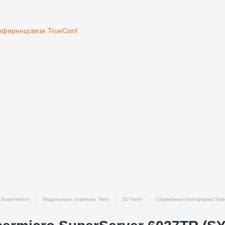
нференцсвязи TrueConf
Supermicro
Модульные серверы Twin
2U Twin²
Серверная платформа Supe