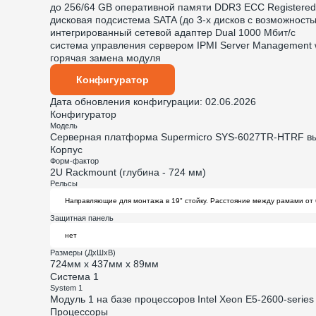
до 256/64 GB оперативной памяти DDR3 ECC Registered 
дисковая подсистема SATA (до 3-х дисков с возможност
интегрированный сетевой адаптер Dual 1000 Мбит/с
система управления сервером IPMI Server Management 
горячая замена модуля
Конфигуратор
Дата обновления конфигурации:
02.06.2026
Конфигуратор
Модель
Cерверная платформа Supermicro SYS-6027TR-HTRF вы
Корпус
Форм-фактор
2U Rackmount (глубина - 724 мм)
Рельсы
Защитная панель
Размеры (ДхШхВ)
724мм х 437мм х 89мм
Система 1
System 1
Модуль 1 на базе процессоров Intel Xeon E5-2600-serie
Процессоры