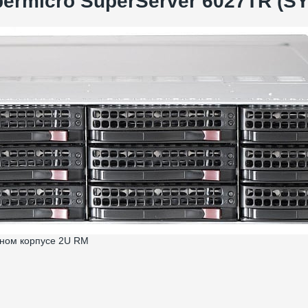
rmicro SuperServer 6027TR (S
дном корпусе 2U RM