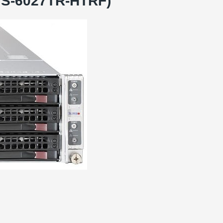
YS-6027TR-HTRF)