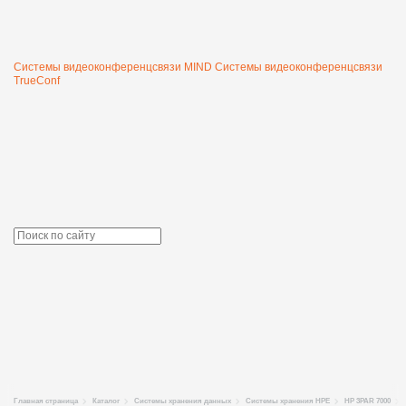
Системы видеоконференцсвязи MIND
Системы видеоконференцсвязи
TrueConf
Главная страница
Каталог
Системы хранения данных
Системы хранения HPE
HP 3PAR 7000