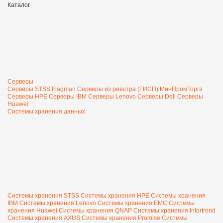
Каталог
Серверы
Серверы STSS Flagman
Серверы из реестра (ГИСП) МинПромТорга
Серверы HPE
Серверы IBM
Серверы Lenovo
Серверы Dell
Серверы
Huawei
Системы хранения данных
Системы хранения STSS
Системы хранения HPE
Системы хранения
IBM
Системы хранения Lenovo
Системы хранения EMC
Системы
хранения Huawei
Системы хранения QNAP
Системы хранения Infortrend
Системы хранения AXUS
Системы хранения Promise
Системы