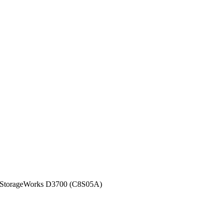
StorageWorks D3700 (C8S05A)