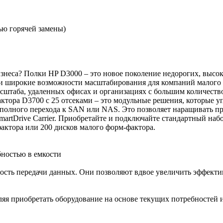
ью горячей замены)
знеса? Полки HP D3000 – это новое поколение недорогих, высо
 и широкие возможности масштабирования для компаний малого 
сштаба, удаленных офисах и организациях с большим количеств
фактора D3700 с 25 отсеками – это модульные решения, которые
и полного перехода к SAN или NAS. Это позволяет наращивать п
tDrive Carrier. Приобретайте и подключайте стандартный набор
актора или 200 дисков малого форм-фактора.
бностью в емкости
ть передачи данных. Они позволяют вдвое увеличить эффективн
яя приобретать оборудование на основе текущих потребностей и