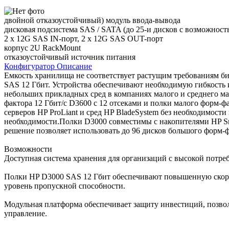
двойной отказоустойчивый) модуль ввода-вывода
дисковая подсистема SAS / SATA (до 25-и дисков с возможност
2 x 12G SAS IN-порт, 2 x 12G SAS OUT-порт
корпус 2U RackMount
отказоустойчивый источник питания
Конфигуратор
Описание
Емкость хранилища не соответствует растущим требованиям би
SAS 12 Гбит. Устройства обеспечивают необходимую гибкость
небольших прикладных сред в компаниях малого и среднего ма
фактора 12 Гбит/с D3600 с 12 отсеками и полки малого форм-
серверов HP ProLiant и сред HP BladeSystem без необходимост
необходимости.Полки D3000 совместимы с накопителями HP Smar
решение позволяет использовать до 96 дисков большого форм-ф
Возможности
Доступная система хранения для организаций с высокой потре
Полки HP D3000 SAS 12 Гбит обеспечивают повышенную скорос
уровень пропускной способности.
Модульная платформа обеспечивает защиту инвестиций, позвол
управление.