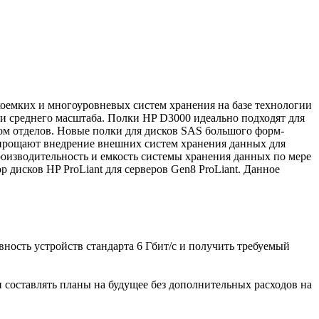
коемких и многоуровневых систем хранения на базе технологии
и среднего масштаба. Полки HP D3000 идеально подходят для
ом отделов. Новые полки для дисков SAS большого форм-
 упрощают внедрение внешних систем хранения данных для
роизводительность и емкость системы хранения данных по мере
 дисков HP ProLiant для серверов Gen8 ProLiant. Данное
ость устройств стандарта 6 Гбит/с и получить требуемый
 составлять планы на будущее без дополнительных расходов на