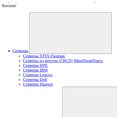
Каталог
Серверы
Серверы STSS Flagman
Серверы из реестра (ГИСП) МинПромТорга
Серверы HPE
Серверы IBM
Серверы Lenovo
Серверы Dell
Серверы Huawei