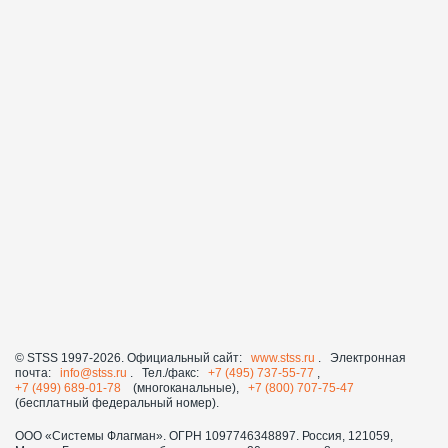
© STSS 1997-2026. Официальный сайт:
www.stss.ru
. Электронная
почта:
info@stss.ru
. Тел./факс:
+7 (495) 737-55-77
,
+7 (499) 689-01-78
(многоканальные),
+7 (800) 707-75-47
(бесплатный федеральный номер).
ООО «Системы Флагман». ОГРН 1097746348897. Россия, 121059,