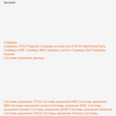
Каталог
Серверы
Серверы STSS Flagman
Серверы из реестра (ГИСП) МинПромТорга
Серверы HPE
Серверы IBM
Серверы Lenovo
Серверы Dell
Серверы
Huawei
Системы хранения данных
Системы хранения STSS
Системы хранения HPE
Системы хранения
IBM
Системы хранения Lenovo
Системы хранения EMC
Системы
хранения Huawei
Системы хранения QNAP
Системы хранения Infortrend
Системы хранения AXUS
Системы хранения Promise
Системы