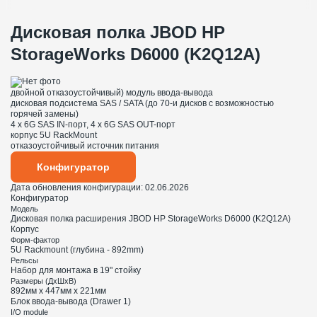
Дисковая полка JBOD HP
StorageWorks D6000 (K2Q12A)
двойной отказоустойчивый) модуль ввода-вывода
дисковая подсистема SAS / SATA (до 70-и дисков с возможностью
горячей замены)
4 x 6G SAS IN-порт, 4 x 6G SAS OUT-порт
корпус 5U RackMount
отказоустойчивый источник питания
Конфигуратор
Дата обновления конфигурации:
02.06.2026
Конфигуратор
Модель
Дисковая полка расширения JBOD HP StorageWorks D6000 (K2Q12A)
Корпус
Форм-фактор
5U Rackmount (глубина - 892mm)
Рельсы
Набор для монтажа в 19" стойку
Размеры (ДхШхВ)
892мм х 447мм х 221мм
Блок ввода-вывода (Drawer 1)
I/O module