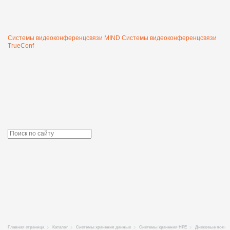
Системы видеоконференцсвязи MIND
Системы видеоконференцсвязи
TrueConf
Главная страница
Каталог
Системы хранения данных
Системы хранения HPE
Дисковые полки