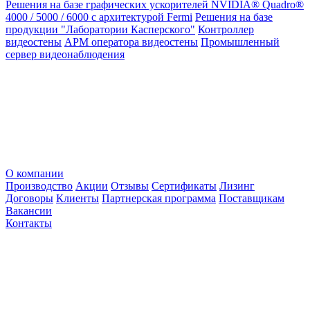
Решения на базе графических ускорителей NVIDIA® Quadro®
4000 / 5000 / 6000 с архитектурой Fermi
Решения на базе
продукции "Лаборатории Касперского"
Контроллер
видеостены
АРМ оператора видеостены
Промышленный
сервер видеонаблюдения
О компании
Производство
Акции
Отзывы
Сертификаты
Лизинг
Договоры
Клиенты
Партнерская программа
Поставщикам
Вакансии
Контакты