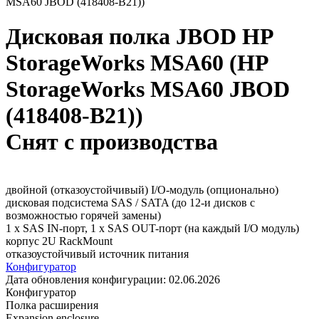
MSA60 JBOD (418408-B21))
Дисковая полка JBOD HP
StorageWorks MSA60 (HP
StorageWorks MSA60 JBOD
(418408-B21))
Снят с производства
двойной (отказоустойчивый) I/O-модуль (опционально)
дисковая подсистема SAS / SATA (до 12-и дисков с
возможностью горячей замены)
1 x SAS IN-порт, 1 x SAS OUT-порт (на каждый I/O модуль)
корпус 2U RackMount
отказоустойчивый источник питания
Конфигуратор
Дата обновления конфигурации:
02.06.2026
Конфигуратор
Полка расширения
Expansion enclosure