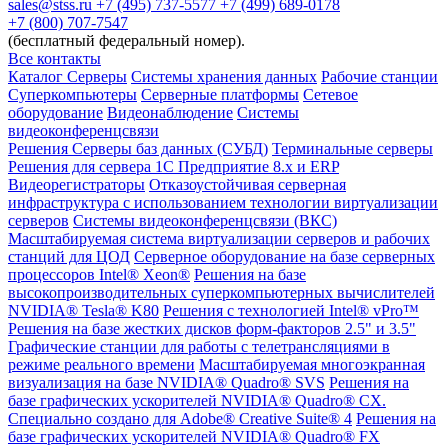
sales@stss.ru
+7 (495) 737-5577
+7 (499) 689-0178
+7 (800) 707-7547
(бесплатный федеральный номер).
Все контакты
Каталог
Серверы
Системы хранения данных
Рабочие станции
Суперкомпьютеры
Серверные платформы
Сетевое
оборудование
Видеонаблюдение
Системы
видеоконференцсвязи
Решения
Серверы баз данных (СУБД)
Терминальные серверы
Решения для сервера 1С Предприятие 8.x и ERP
Видеорегистраторы
Отказоустойчивая серверная
инфраструктура с использованием технологии виртуализации
серверов
Системы видеоконференцсвязи (ВКС)
Масштабируемая система виртуализации серверов и рабочих
станций для ЦОД
Серверное оборудование на базе серверных
процессоров Intel® Xeon®
Решения на базе
высокопроизводительных суперкомпьютерных вычислителей
NVIDIA® Tesla® K80
Решения с технологией Intel® vPro™
Решения на базе жестких дисков форм-факторов 2.5" и 3.5"
Графические станции для работы с телетрансляциями в
режиме реального времени
Масштабируемая многоэкранная
визуализация на базе NVIDIA® Quadro® SVS
Решения на
базе графических ускорителей NVIDIA® Quadro® CX.
Специально создано для Adobe® Creative Suite® 4
Решения на
базе графических ускорителей NVIDIA® Quadro® FX