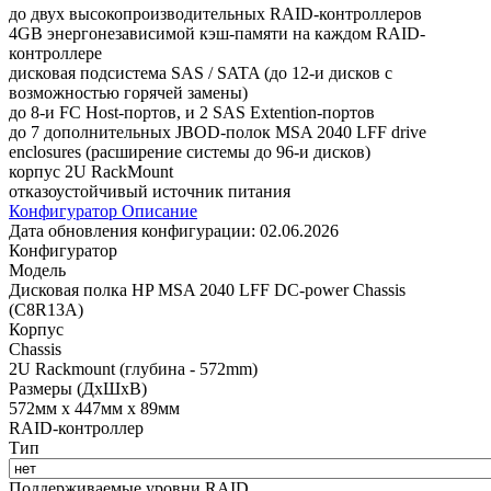
до двух высокопроизводительных RAID-контроллеров
4GB энергонезависимой кэш-памяти на каждом RAID-
контроллере
дисковая подсистема SAS / SATA (до 12-и дисков с
возможностью горячей замены)
до 8-и FC Host-портов, и 2 SAS Extention-портов
до 7 дополнительных JBOD-полок MSA 2040 LFF drive
enclosures (расширение системы до 96-и дисков)
корпус 2U RackMount
отказоустойчивый источник питания
Конфигуратор
Описание
Дата обновления конфигурации:
02.06.2026
Конфигуратор
Модель
Дисковая полка HP MSA 2040 LFF DC-power Chassis
(C8R13A)
Корпус
Chassis
2U Rackmount (глубина - 572mm)
Размеры (ДхШхВ)
572мм х 447мм х 89мм
RAID-контроллер
Тип
Поддерживаемые уровни RAID