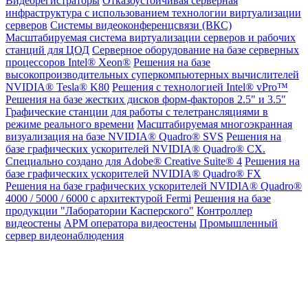
Видеорегистраторы
Отказоустойчивая серверная
инфраструктура с использованием технологии виртуализации
серверов
Системы видеоконференцсвязи (ВКС)
Масштабируемая система виртуализации серверов и рабочих
станций для ЦОД
Серверное оборудование на базе серверных
процессоров Intel® Xeon®
Решения на базе
высокопроизводительных суперкомпьютерных вычислителей
NVIDIA® Tesla® K80
Решения с технологией Intel® vPro™
Решения на базе жестких дисков форм-факторов 2.5" и 3.5"
Графические станции для работы с телетрансляциями в
режиме реального времени
Масштабируемая многоэкранная
визуализация на базе NVIDIA® Quadro® SVS
Решения на
базе графических ускорителей NVIDIA® Quadro® CX.
Специально создано для Adobe® Creative Suite® 4
Решения на
базе графических ускорителей NVIDIA® Quadro® FX
Решения на базе графических ускорителей NVIDIA® Quadro®
4000 / 5000 / 6000 с архитектурой Fermi
Решения на базе
продукции "Лаборатории Касперского"
Контроллер
видеостены
АРМ оператора видеостены
Промышленный
сервер видеонаблюдения