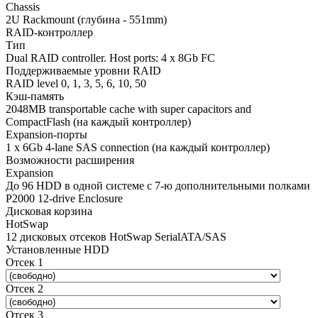
Chassis
2U Rackmount (глубина - 551mm)
RAID-контроллер
Тип
Dual RAID controller. Host ports: 4 x 8Gb FC
Поддерживаемые уровни RAID
RAID level 0, 1, 3, 5, 6, 10, 50
Кэш-память
2048MB transportable cache with super capacitors and
CompactFlash (на каждый контроллер)
Expansion-порты
1 x 6Gb 4-lane SAS connection (на каждый контроллер)
Возможности расширения
Expansion
До 96 HDD в одной системе с 7-ю дополнительными полками
P2000 12-drive Enclosure
Дисковая корзина
HotSwap
12 дисковых отсеков HotSwap SerialATA/SAS
Установленные HDD
Отсек 1
Отсек 2
Отсек 3