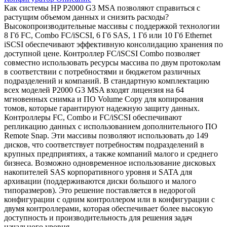
Как системы HP P2000 G3 MSA позволяют справиться с
растущим объемом данных и снизить расходы?
Высокопроизводительные массивы с поддержкой технологии
8 Гб FC, Combo FC/iSCSI, 6 Гб SAS, 1 Гб или 10 Гб Ethernet
iSCSI обеспечивают эффективную консолидацию хранения по
доступной цене. Контроллер FC/iSCSI Combo позволяет
совместно использовать ресурсы массива по двум протоколам
в соответствии с потребностями и бюджетом различных
подразделений и компаний. В стандартную комплектацию
всех моделей P2000 G3 MSA входят лицензия на 64
мгновенных снимка и ПО Volume Copy для копирования
томов, которые гарантируют надежную защиту данных.
Контроллеры FC, Combo и FC/iSCSI обеспечивают
репликацию данных с использованием дополнительного ПО
Remote Snap. Эти массивы позволяют использовать до 149
дисков, что соответствует потребностям подразделений в
крупных предприятиях, а также компаний малого и среднего
бизнеса. Возможно одновременное использование дисковых
накопителей SAS корпоративного уровня и SATA для
архивации (поддерживаются диски большого и малого
типоразмеров). Это решение поставляется в недорогой
конфигурации с одним контроллером или в конфигурации с
двумя контроллерами, которая обеспечивает более высокую
доступность и производительность для решения задач
начального уровня.