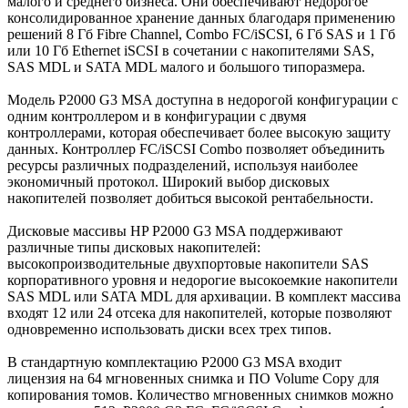
малого и среднего бизнеса. Они обеспечивают недорогое
консолидированное хранение данных благодаря применению
решений 8 Гб Fibre Channel, Combo FC/iSCSI, 6 Гб SAS и 1 Гб
или 10 Гб Ethernet iSCSI в сочетании с накопителями SAS,
SAS MDL и SATA MDL малого и большого типоразмера.
Модель P2000 G3 MSA доступна в недорогой конфигурации с
одним контроллером и в конфигурации с двумя
контроллерами, которая обеспечивает более высокую защиту
данных. Контроллер FC/iSCSI Combo позволяет объединить
ресурсы различных подразделений, используя наиболее
экономичный протокол. Широкий выбор дисковых
накопителей позволяет добиться высокой рентабельности.
Дисковые массивы HP P2000 G3 MSA поддерживают
различные типы дисковых накопителей:
высокопроизводительные двухпортовые накопители SAS
корпоративного уровня и недорогие высокоемкие накопители
SAS MDL или SATA MDL для архивации. В комплект массива
входят 12 или 24 отсека для накопителей, которые позволяют
одновременно использовать диски всех трех типов.
В стандартную комплектацию P2000 G3 MSA входит
лицензия на 64 мгновенных снимка и ПО Volume Copy для
копирования томов. Количество мгновенных снимков можно