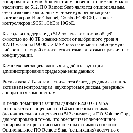
копирования томов. Количество мгновенных снимков можно
увеличить до 512. ПО Remote Snap является опциональным,
оно позволяет выполнять мгновенную репликацию с
контроллеров Fibre Channel, Combo FC/iSCSI, а также
контроллеров iSCSI 1GbE и 10GbE.
Благодаря поддержке до 512 логических томов общей
емкостью до 40 ТБ в зависимости от выбранного уровня
RAID массивы P2000 G3 MSA обеспечивают необходимую
гибкость в настройке логических томов для самых различных
конфигураций.
Комплексная защита данных и удобные функции
администрирования среды хранения данных
Риск отказа ИТ-системы снижается благодаря двум активно/
активным контроллерам, двухпортовым дискам, резервным
аппаратным компонентам.
В целях повышения защиты данных P2000 G3 MSA
поставляется с лицензией на 64 мгновенных снимка
(дополнительная лицензия на 512 снимков) и ПО Volume Copy
для копирования томов, что обеспечивает экономичное
копирование при записи мгновенных снимков и клонов.
Опциональное ПО Remote Snap (репликация) доступно с