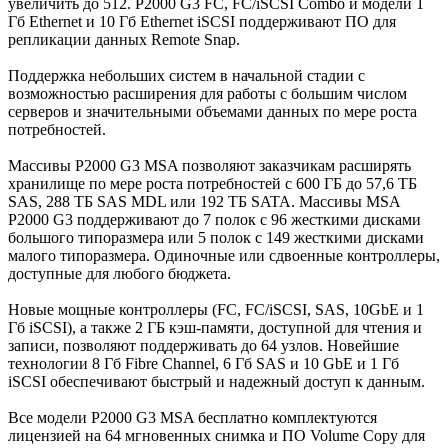
увеличить до 512. P2000 G3 FC, FC/iSCSI Combo и модели 1
Гб Ethernet и 10 Гб Ethernet iSCSI поддерживают ПО для
репликации данных Remote Snap.
Поддержка небольших систем в начальной стадии с
возможностью расширения для работы с большим числом
серверов и значительными объемами данных по мере роста
потребностей.
Массивы P2000 G3 MSA позволяют заказчикам расширять
хранилище по мере роста потребностей с 600 ГБ до 57,6 ТБ
SAS, 288 ТБ SAS MDL или 192 ТБ SATA. Массивы MSA
P2000 G3 поддерживают до 7 полок с 96 жесткими дисками
большого типоразмера или 5 полок с 149 жесткими дисками
малого типоразмера. Одиночные или сдвоенные контроллеры,
доступные для любого бюджета.
Новые мощные контроллеры (FC, FC/iSCSI, SAS, 10GbE и 1
Гб iSCSI), а также 2 ГБ кэш-памяти, доступной для чтения и
записи, позволяют поддерживать до 64 узлов. Новейшие
технологии 8 Гб Fibre Channel, 6 Гб SAS и 10 GbE и 1 Гб
iSCSI обеспечивают быстрый и надежный доступ к данным.
Все модели P2000 G3 MSA бесплатно комплектуются
лицензией на 64 мгновенных снимка и ПО Volume Copy для