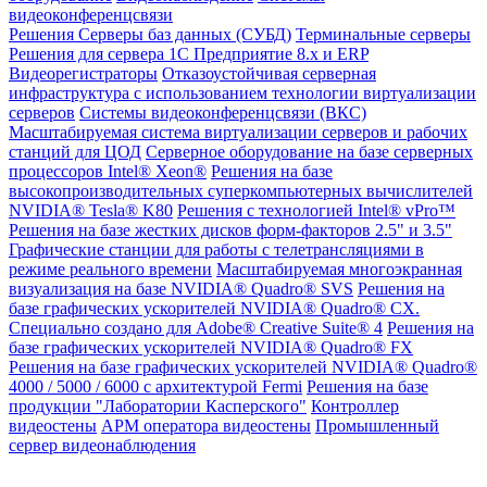
видеоконференцсвязи
Решения
Серверы баз данных (СУБД)
Терминальные серверы
Решения для сервера 1С Предприятие 8.x и ERP
Видеорегистраторы
Отказоустойчивая серверная
инфраструктура с использованием технологии виртуализации
серверов
Системы видеоконференцсвязи (ВКС)
Масштабируемая система виртуализации серверов и рабочих
станций для ЦОД
Серверное оборудование на базе серверных
процессоров Intel® Xeon®
Решения на базе
высокопроизводительных суперкомпьютерных вычислителей
NVIDIA® Tesla® K80
Решения с технологией Intel® vPro™
Решения на базе жестких дисков форм-факторов 2.5" и 3.5"
Графические станции для работы с телетрансляциями в
режиме реального времени
Масштабируемая многоэкранная
визуализация на базе NVIDIA® Quadro® SVS
Решения на
базе графических ускорителей NVIDIA® Quadro® CX.
Специально создано для Adobe® Creative Suite® 4
Решения на
базе графических ускорителей NVIDIA® Quadro® FX
Решения на базе графических ускорителей NVIDIA® Quadro®
4000 / 5000 / 6000 с архитектурой Fermi
Решения на базе
продукции "Лаборатории Касперского"
Контроллер
видеостены
АРМ оператора видеостены
Промышленный
сервер видеонаблюдения