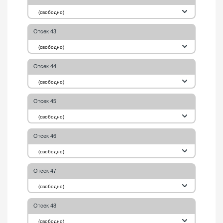
(свободно)
Отсек 43
(свободно)
Отсек 44
(свободно)
Отсек 45
(свободно)
Отсек 46
(свободно)
Отсек 47
(свободно)
Отсек 48
(свободно)