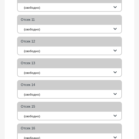
(свободно)
Отсек 11
(свободно)
Отсек 12
(свободно)
Отсек 13
(свободно)
Отсек 14
(свободно)
Отсек 15
(свободно)
Отсек 16
(свободно)