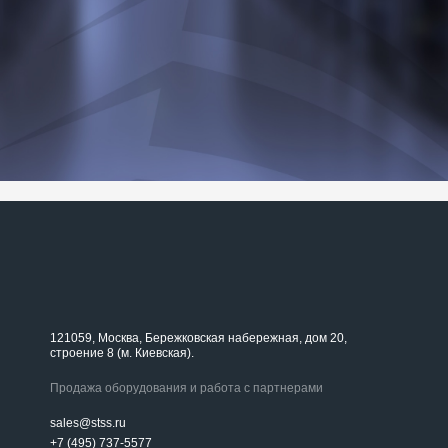
121059, Москва, Бережковская набережная, дом 20,
строение 8 (м. Киевская).
Продажа оборудования и работа с партнерами
sales@stss.ru
+7 (495) 737-5577