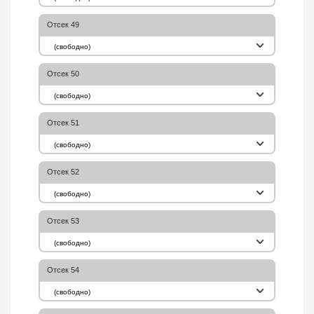
Отсек 49
(свободно)
Отсек 50
(свободно)
Отсек 51
(свободно)
Отсек 52
(свободно)
Отсек 53
(свободно)
Отсек 54
(свободно)