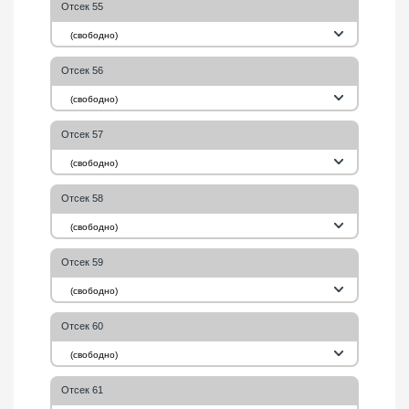
Отсек 55
(свободно)
Отсек 56
(свободно)
Отсек 57
(свободно)
Отсек 58
(свободно)
Отсек 59
(свободно)
Отсек 60
(свободно)
Отсек 61