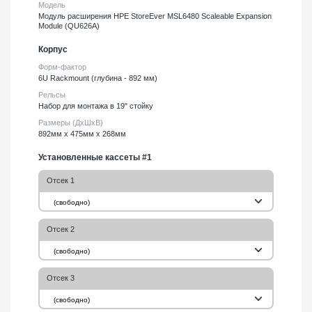
Модель
Модуль расширения HPE StoreEver MSL6480 Scaleable Expansion
Module (QU626A)
Корпус
Форм-фактор
6U Rackmount (глубина - 892 мм)
Рельсы
Набор для монтажа в 19" стойку
Размеры (ДхШхВ)
892мм х 475мм х 268мм
Установленные кассеты #1
Отсек 1
(свободно)
Отсек 2
(свободно)
Отсек 3
(свободно)