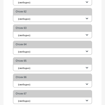
(свободно)
Отсек 62
(свободно)
Отсек 63
(свободно)
Отсек 64
(свободно)
Отсек 65
(свободно)
Отсек 66
(свободно)
Отсек 67
(свободно)