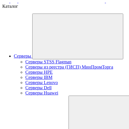
Каталог
Серверы
Серверы STSS Flagman
Серверы из реестра (ГИСП) МинПромТорга
Серверы HPE
Серверы IBM
Серверы Lenovo
Серверы Dell
Серверы Huawei