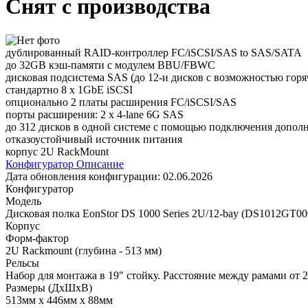
Снят с производства
дублированный RAID-контроллер FC/iSCSI/SAS to SAS/SATA
до 32GB кэш-памяти с модулем BBU/FBWC
дисковая подсистема SAS (до 12-и дисков с возможностью горя
стандартно 8 x 1GbE iSCSI
опционально 2 платы расширения FC/iSCSI/SAS
порты расширения: 2 x 4-lane 6G SAS
до 312 дисков в одной системе с помощью подключения дополн
отказоустойчивый источник питания
корпус 2U RackMount
Конфигуратор
Описание
Дата обновления конфигурации:
02.06.2026
Конфигуратор
Модель
Дисковая полка EonStor DS 1000 Series 2U/12-bay (DS1012GT0
Корпус
Форм-фактор
2U Rackmount (глубина - 513 мм)
Рельсы
Набор для монтажа в 19" стойку. Расстояние между рамами от 2
Размеры (ДхШхВ)
513мм х 446мм х 88мм