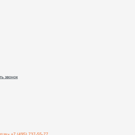
ть звонок
+7 (495) 737-55-77
00 Мск