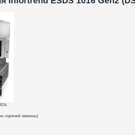
я Infortrend ESDS 1016 Gen2 (
ATA
ью горячей замены)