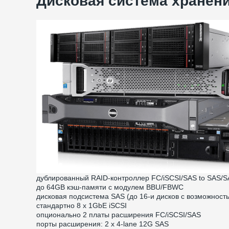
Дисковая система хранени
дублированный RAID-контроллер FC/iSCSI/SAS to SAS/S
до 64GB кэш-памяти с модулем BBU/FBWC
дисковая подсистема SAS (до 16-и дисков с возможност
стандартно 8 x 1GbE iSCSI
опционально 2 платы расширения FC/iSCSI/SAS
порты расширения: 2 x 4-lane 12G SAS