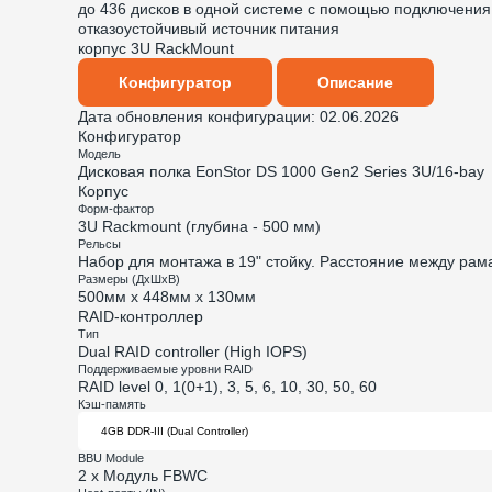
до 436 дисков в одной системе с помощью подключени
отказоустойчивый источник питания
корпус 3U RackMount
Конфигуратор
Описание
Дата обновления конфигурации:
02.06.2026
Конфигуратор
Модель
Дисковая полка EonStor DS 1000 Gen2 Series 3U/16-bay
Корпус
Форм-фактор
3U Rackmount (глубина - 500 мм)
Рельсы
Набор для монтажа в 19" стойку. Расстояние между рама
Размеры (ДхШхВ)
500мм х 448мм х 130мм
RAID-контроллер
Тип
Dual RAID controller (High IOPS)
Поддерживаемые уровни RAID
RAID level 0, 1(0+1), 3, 5, 6, 10, 30, 50, 60
Кэш-память
BBU Module
2 x Модуль FBWC