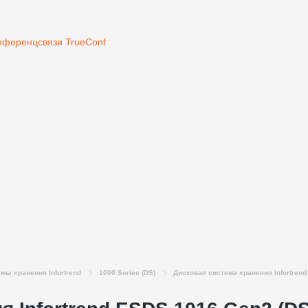
нференцсвязи TrueConf
мы хранения Infortrend
1000 Series (DS)
Дисковая система хранения Infortren