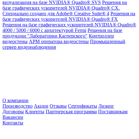
визуализация на базе NVIDIA® Quadro® SVS
Решения на
базе графических ускорителей NVIDIA® Quadro® CX.
Специально создано для Adobe® Creative Suite® 4
Решения на
базе графических ускорителей NVIDIA® Quadro® FX
Решения на базе графических ускорителей NVIDIA® Quadro®
4000 / 5000 / 6000 с архитектурой Fermi
Решения на базе
продукции "Лаборатории Касперского"
Контроллер
видеостены
АРМ оператора видеостены
Промышленный
сервер видеонаблюдения
О компании
Производство
Акции
Отзывы
Сертификаты
Лизинг
Договоры
Клиенты
Партнерская программа
Поставщикам
Вакансии
Контакты