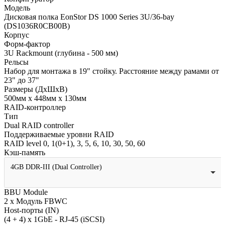
Модель
Дисковая полка EonStor DS 1000 Series 3U/36-bay
(DS1036R0CB00B)
Корпус
Форм-фактор
3U Rackmount (глубина - 500 мм)
Рельсы
Набор для монтажа в 19" стойку. Расстояние между рамами от
23" до 37"
Размеры (ДхШхВ)
500мм х 448мм х 130мм
RAID-контроллер
Тип
Dual RAID controller
Поддерживаемые уровни RAID
RAID level 0, 1(0+1), 3, 5, 6, 10, 30, 50, 60
Кэш-память
4GB DDR-III (Dual Controller)
BBU Module
2 x Модуль FBWC
Host-порты (IN)
(4 + 4) x 1GbE - RJ-45 (iSCSI)