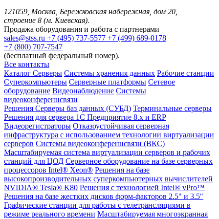
121059, Москва, Бережковская набережная, дом 20,
строение 8 (м. Киевская).
Продажа оборудования и работа с партнерами
sales@stss.ru
+7 (495) 737-5577
+7 (499) 689-0178
+7 (800) 707-7547
(бесплатный федеральный номер).
Все контакты
Каталог
Серверы
Системы хранения данных
Рабочие станции
Суперкомпьютеры
Серверные платформы
Сетевое
оборудование
Видеонаблюдение
Системы
видеоконференцсвязи
Решения
Серверы баз данных (СУБД)
Терминальные серверы
Решения для сервера 1С Предприятие 8.x и ERP
Видеорегистраторы
Отказоустойчивая серверная
инфраструктура с использованием технологии виртуализации
серверов
Системы видеоконференцсвязи (ВКС)
Масштабируемая система виртуализации серверов и рабочих
станций для ЦОД
Серверное оборудование на базе серверных
процессоров Intel® Xeon®
Решения на базе
высокопроизводительных суперкомпьютерных вычислителей
NVIDIA® Tesla® K80
Решения с технологией Intel® vPro™
Решения на базе жестких дисков форм-факторов 2.5" и 3.5"
Графические станции для работы с телетрансляциями в
режиме реального времени
Масштабируемая многоэкранная