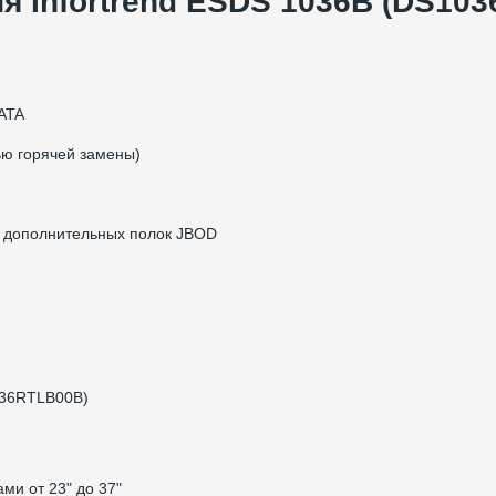
я Infortrend ESDS 1036B (DS10
ATA
ью горячей замены)
я дополнительных полок JBOD
036RTLB00B)
ми от 23" до 37"