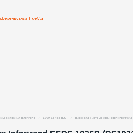
нференцсвязи TrueConf
мы хранения Infortrend
1000 Series (DS)
Дисковая система хранения Infortren