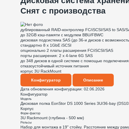
Дисковая система хранени
Снят с производства
дублированный RAID-контроллер FC/iSCSI/SAS to SAS/S
до 32GB кэш-памяти с модулем BBU/FBWC
дисковая подсистема SAS (до 36-и дисков с возможност
стандартно 8 x 1GbE iSCSI
опционально 2 платы расширения FC/iSCSI/SAS
порты расширения: 2 x 4-lane 6G SAS
до 348 дисков в одной системе с помощью подключени
отказоустойчивый источник питания
корпус 3U RackMount
Конфигуратор
Описание
Дата обновления конфигурации:
02.06.2026
Конфигуратор
Модель
Дисковая полка EonStor DS 1000 Series 3U/36-bay (DS1
Корпус
Форм-фактор
3U Rackmount (глубина - 500 мм)
Рельсы
Набор для монтажа в 19" стойку. Расстояние между рама