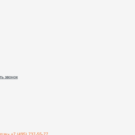
ть звонок
+7 (495) 737-55-77
00 Мск