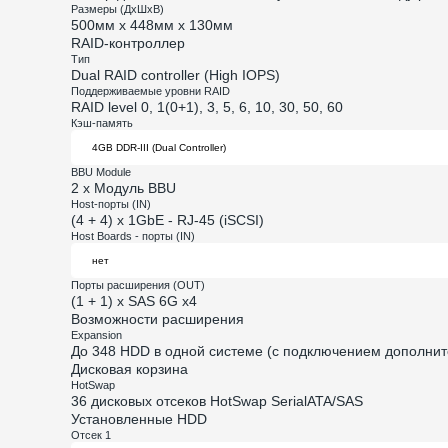
Размеры (ДхШхВ)
500мм х 448мм х 130мм
RAID-контроллер
Тип
Dual RAID controller (High IOPS)
Поддерживаемые уровни RAID
RAID level 0, 1(0+1), 3, 5, 6, 10, 30, 50, 60
Кэш-память
BBU Module
2 x Модуль BBU
Host-порты (IN)
(4 + 4) x 1GbE - RJ-45 (iSCSI)
Host Boards - порты (IN)
Порты расширения (OUT)
(1 + 1) x SAS 6G x4
Возможности расширения
Expansion
До 348 HDD в одной системе (с подключением дополни
Дисковая корзина
HotSwap
36 дисковых отсеков HotSwap SerialATA/SAS
Установленные HDD
Отсек 1