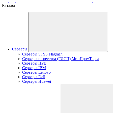
Каталог
Серверы
Серверы STSS Flagman
Серверы из реестра (ГИСП) МинПромТорга
Серверы HPE
Серверы IBM
Серверы Lenovo
Серверы Dell
Серверы Huawei