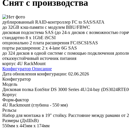
Снят с производства
дублированный RAID-контроллер FC to SAS/SATA
до 32GB кэш-памяти с модулем BBU/FBWC
дисковая подсистема SAS (до 24-х дисков с возможностью горя
стандартно 8 x 1GbE iSCSI
опционально 2 плата расширения FC/iSCSI/SAS
порты расширения: 2 x 4-lane 6G SAS
до 324 дисков в одной системе с помощью подключения дополн
отказоустойчивый источник питания
корпус 4U RackMount
Конфигуратор
Описание
Дата обновления конфигурации:
02.06.2026
Конфигуратор
Модель
Дисковая полка EonStor DS 3000 Series 4U/24-bay (DS3024RTE
Корпус
Форм-фактор
4U Rackmount (глубина - 550 мм)
Рельсы
Набор для монтажа в 19" стойку. Расстояние между рамами от 2
Размеры (ДхШхВ)
550мм х 445мм х 174мм