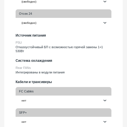
Отсек 24
Источник питания
PSU
Отказоустойчивый БП с возможностью горячей замены 1+1
530Вт
Система охлаждения
Rear FANs
Интегрированы в модули питания
Кабели и трансиверы
FC Cables
SFP+