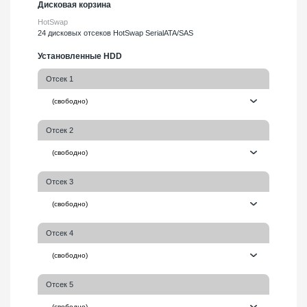
Дисковая корзина
HotSwap
24 дисковых отсеков HotSwap SerialATA/SAS
Установленные HDD
Отсек 1
Отсек 2
Отсек 3
Отсек 4
Отсек 5