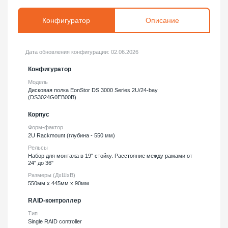
Конфигуратор
Описание
Дата обновления конфигурации:
02.06.2026
Конфигуратор
Модель
Дисковая полка EonStor DS 3000 Series 2U/24-bay
(DS3024G0EB00B)
Корпус
Форм-фактор
2U Rackmount (глубина - 550 мм)
Рельсы
Набор для монтажа в 19" стойку. Расстояние между рамами от
24" до 36"
Размеры (ДхШхВ)
550мм х 445мм х 90мм
RAID-контроллер
Тип
Single RAID controller