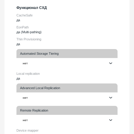
Функционал СХД
CacheSafe
да
EonPath
да (Multi-pathing)
Thin Provisioning
да
Automated Storage Tiering
Local replication
да
Advanced Local Replication
Remote Replication
Device mapper