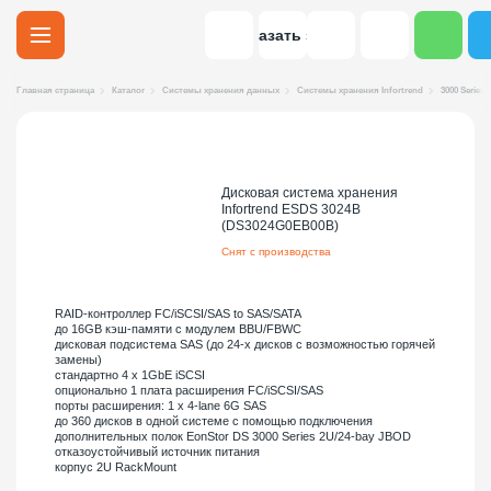
Заказать звонок
Главная страница
Каталог
Системы хранения данных
Системы хранения Infortrend
3000 Series 
Дисковая система хранения
Infortrend ESDS 3024B
(DS3024G0EB00B)
Снят с производства
RAID-контроллер FC/iSCSI/SAS to SAS/SATA
до 16GB кэш-памяти с модулем BBU/FBWC
дисковая подсистема SAS (до 24-х дисков с возможностью горячей
замены)
стандартно 4 x 1GbE iSCSI
опционально 1 плата расширения FC/iSCSI/SAS
порты расширения: 1 x 4-lane 6G SAS
до 360 дисков в одной системе с помощью подключения
дополнительных полок EonStor DS 3000 Series 2U/24-bay JBOD
отказоустойчивый источник питания
корпус 2U RackMount