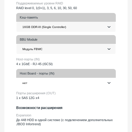
Поддерживаемые уровни RAID
RAID level 0, 1(0+1), 3, 5, 6, 10, 30, 50, 60
Кэш-память
BBU Module
Host-порты (IN)
4 x 1GbE - RJ-45 (iSCSI)
Host Board - порты (IN)
Порты расширения (OUT)
1 x SAS 12G x4
Возможности расширения
Expansion
До 448 HDD в одной системе (с подключением дополнительных
JBOD Infortrend)