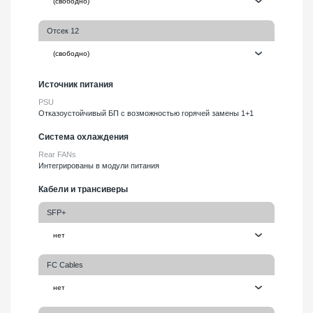
Отсек 12
Источник питания
PSU
Отказоустойчивый БП с возможностью горячей замены 1+1
Система охлаждения
Rear FANs
Интегрированы в модули питания
Кабели и трансиверы
SFP+
FC Cables