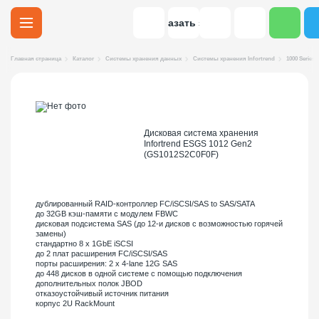
Заказать звонок
Главная страница
Каталог
Системы хранения данных
Системы хранения Infortrend
1000 Series 
Дисковая система хранения
Infortrend ESGS 1012 Gen2
(GS1012S2C0F0F)
дублированный RAID-контроллер FC/iSCSI/SAS to SAS/SATA
до 32GB кэш-памяти с модулем FBWC
дисковая подсистема SAS (до 12-и дисков с возможностью горячей
замены)
стандартно 8 x 1GbE iSCSI
до 2 плат расширения FC/iSCSI/SAS
порты расширения: 2 x 4-lane 12G SAS
до 448 дисков в одной системе с помощью подключения
дополнительных полок JBOD
отказоустойчивый источник питания
корпус 2U RackMount