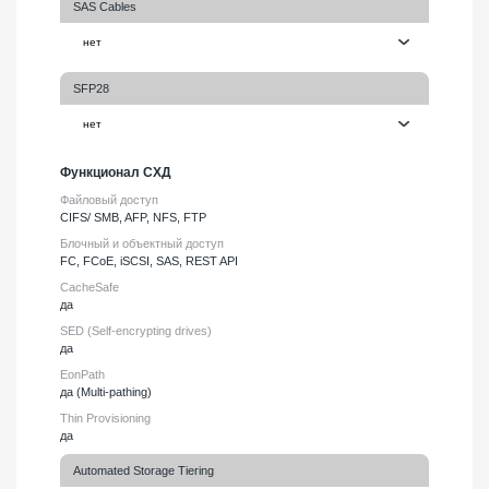
SAS Cables
SFP28
Функционал СХД
Файловый доступ
CIFS/ SMB, AFP, NFS, FTP
Блочный и объектный доступ
FC, FCoE, iSCSI, SAS, REST API
CacheSafe
да
SED (Self-encrypting drives)
да
EonPath
да (Multi-pathing)
Thin Provisioning
да
Automated Storage Tiering