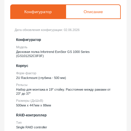
Конфигуратор
Описание
Дата обновления конфигурации:
02.06.2026
Конфигуратор
Модель
Дисковая полка Infortrend EonStor GS 1000 Series
(GS1012S2C0F0F)
Корпус
Форм-фактор
2U Rackmount (глубина - 500 мм)
Рельсы
Набор для монтажа в 19" стойку. Расстояние между рамами от
23" до 37"
Размеры (ДхШхВ)
500мм х 447мм х 88мм
RAID-контроллер
Тип
Single RAID controller