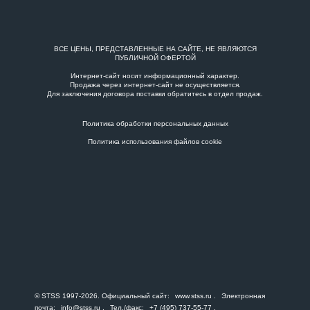
ВСЕ ЦЕНЫ, ПРЕДСТАВЛЕННЫЕ НА САЙТЕ, НЕ ЯВЛЯЮТСЯ
ПУБЛИЧНОЙ ОФЕРТОЙ
Интернет-сайт носит информационный характер.
Продажа через интернет-сайт не осуществляется.
Для заключения договора поставки обратитесь в
отдел продаж
.
Политика обработки персональных данных
Политика использования файлов cookie
© STSS 1997-2026. Официальный сайт:
www.stss.ru
. Электронная
почта:
info@stss.ru
. Тел./факс:
+7 (495) 737-55-77
,