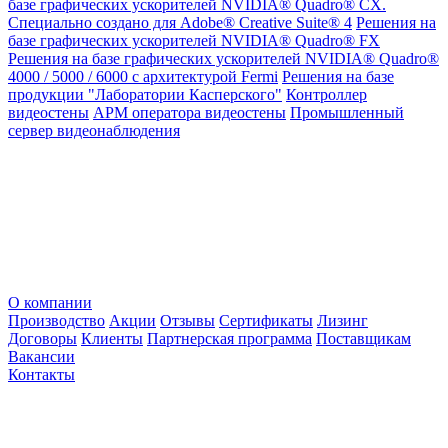
базе графических ускорителей NVIDIA® Quadro® CX.
Специально создано для Adobe® Creative Suite® 4
Решения на
базе графических ускорителей NVIDIA® Quadro® FX
Решения на базе графических ускорителей NVIDIA® Quadro®
4000 / 5000 / 6000 с архитектурой Fermi
Решения на базе
продукции "Лаборатории Касперского"
Контроллер
видеостены
АРМ оператора видеостены
Промышленный
сервер видеонаблюдения
О компании
Производство
Акции
Отзывы
Сертификаты
Лизинг
Договоры
Клиенты
Партнерская программа
Поставщикам
Вакансии
Контакты