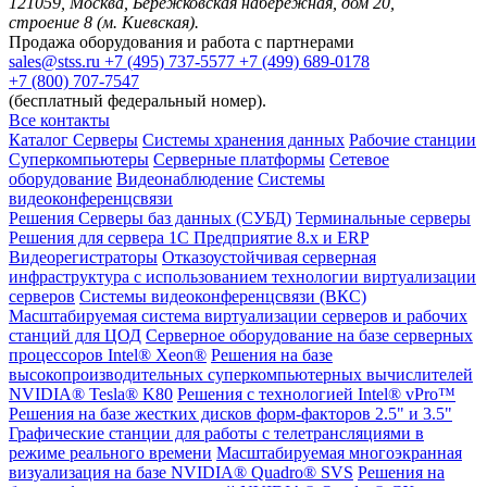
121059, Москва, Бережковская набережная, дом 20,
строение 8 (м. Киевская).
Продажа оборудования и работа с партнерами
sales@stss.ru
+7 (495) 737-5577
+7 (499) 689-0178
+7 (800) 707-7547
(бесплатный федеральный номер).
Все контакты
Каталог
Серверы
Системы хранения данных
Рабочие станции
Суперкомпьютеры
Серверные платформы
Сетевое
оборудование
Видеонаблюдение
Системы
видеоконференцсвязи
Решения
Серверы баз данных (СУБД)
Терминальные серверы
Решения для сервера 1С Предприятие 8.x и ERP
Видеорегистраторы
Отказоустойчивая серверная
инфраструктура с использованием технологии виртуализации
серверов
Системы видеоконференцсвязи (ВКС)
Масштабируемая система виртуализации серверов и рабочих
станций для ЦОД
Серверное оборудование на базе серверных
процессоров Intel® Xeon®
Решения на базе
высокопроизводительных суперкомпьютерных вычислителей
NVIDIA® Tesla® K80
Решения с технологией Intel® vPro™
Решения на базе жестких дисков форм-факторов 2.5" и 3.5"
Графические станции для работы с телетрансляциями в
режиме реального времени
Масштабируемая многоэкранная
визуализация на базе NVIDIA® Quadro® SVS
Решения на