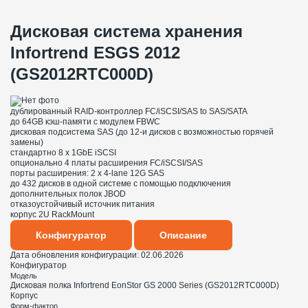
Дисковая система хранения
Infortrend ESGS 2012
(GS2012RTC000D)
дублированный RAID-контроллер FC/iSCSI/SAS to SAS/SATA
до 64GB кэш-памяти с модулем FBWC
дисковая подсистема SAS (до 12-и дисков с возможностью горячей
замены)
стандартно 8 x 1GbE iSCSI
опционально 4 платы расширения FC/iSCSI/SAS
порты расширения: 2 x 4-lane 12G SAS
до 432 дисков в одной системе с помощью подключения
дополнительных полок JBOD
отказоустойчивый источник питания
корпус 2U RackMount
Конфигуратор
Описание
Дата обновления конфигурации:
02.06.2026
Конфигуратор
Модель
Дисковая полка Infortrend EonStor GS 2000 Series (GS2012RTC000D)
Корпус
Форм-фактор