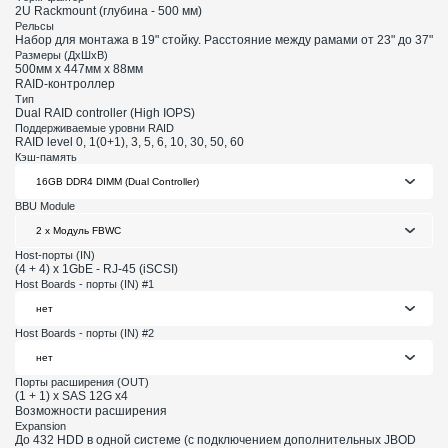
2U Rackmount (глубина - 500 мм)
Рельсы
Набор для монтажа в 19" стойку. Расстояние между рамами от 23" до 37"
Размеры (ДхШхВ)
500мм х 447мм х 88мм
RAID-контроллер
Тип
Dual RAID controller (High IOPS)
Поддерживаемые уровни RAID
RAID level 0, 1(0+1), 3, 5, 6, 10, 30, 50, 60
Кэш-память
BBU Module
Host-порты (IN)
(4 + 4) x 1GbE - RJ-45 (iSCSI)
Host Boards - порты (IN) #1
Host Boards - порты (IN) #2
Порты расширения (OUT)
(1 + 1) x SAS 12G x4
Возможности расширения
Expansion
До 432 HDD в одной системе (с подключением дополнительных JBOD