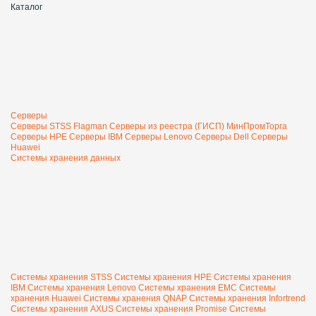
Каталог
Серверы
Серверы STSS Flagman
Серверы из реестра (ГИСП) МинПромТорга
Серверы HPE
Серверы IBM
Серверы Lenovo
Серверы Dell
Серверы
Huawei
Системы хранения данных
Системы хранения STSS
Системы хранения HPE
Системы хранения
IBM
Системы хранения Lenovo
Системы хранения EMC
Системы
хранения Huawei
Системы хранения QNAP
Системы хранения Infortrend
Системы хранения AXUS
Системы хранения Promise
Системы