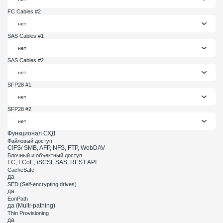
FC Cables #2
SAS Cables #1
SAS Cables #2
SFP28 #1
SFP28 #2
Функционал СХД
Файловый доступ
CIFS/ SMB, AFP, NFS, FTP, WebDAV
Блочный и объектный доступ
FC, FCoE, iSCSI, SAS, REST API
CacheSafe
да
SED (Self-encrypting drives)
да
EonPath
да (Multi-pathing)
Thin Provisioning
да