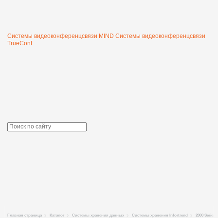
Системы видеоконференцсвязи MIND
Системы видеоконференцсвязи
TrueConf
Главная страница
Каталог
Системы хранения данных
Системы хранения Infortrend
2000 Series 